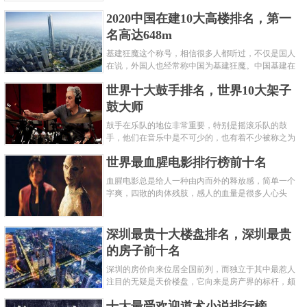
呢？下面就来认识认识一下世界上最凶的10种蚂蚁排
2020中国在建10大高楼排名，第一
名吧，其中子弹蚁真的是实至名......
名高达648m
基建狂魔这个称号，相信很多人都听过，不仅是国人
在说，外国人也经常称中国为基建狂魔。中国基建在
世界范围内都非常知名，中国在工程建筑方面不仅速
世界十大鼓手排名，世界10大架子
度快而且质量高，我国的超......
鼓大师
鼓手在乐队的地位非常重要，特别是摇滚乐队的鼓
手，他们在音乐中是不可少的，也有着不少被称之为
鼓王，他们在不同的领域都做出了很大的贡献。现在
世界最血腥电影排行榜前十名
巴拉排行榜网小编为你们带来......
血腥电影总是给人一种由内而外的释放感，简单一个
字爽，四散的肉体残肢，感人的血量是很多人心头
爱，你也喜欢看血腥电影么？看得最爽的血腥电影又
是哪部呢？小编为大家盘点了......
深圳最贵十大楼盘排名，深圳最贵
的房子前十名
深圳的房价向来位居全国前列，而独立于其中最惹人
注目的无疑是天价楼盘，它向来是房产界的标杆，颇
有众星捧月、高处不胜寒的姿态。那么深圳最贵的十
十大最受欢迎道术小说排行榜
大楼盘是哪些？深圳土豪才......