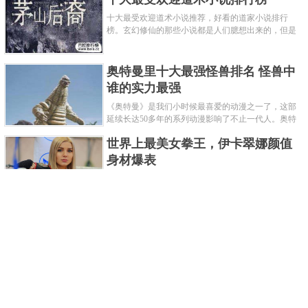
十大最受欢迎道术小说推荐，好看的道家小说排行
榜。玄幻修仙的那些小说都是人们臆想出来的，但是
道术小说就不一样了，道术自古就有流传，其中要考
究的东西太多了，写的不好就......
奥特曼里十大最强怪兽排名 怪兽中
谁的实力最强
《奥特曼》是我们小时候最喜爱的动漫之一了，这部
延续长达50多年的系列动漫影响了不止一代人。奥特
曼系列的怪物众多，但怪兽中谁最强呢？那么让我们
世界上最美女拳王，伊卡翠娜颜值
来一起来细数一下在整个奥......
身材爆表
一说起拳击，相信不少人就会兴奋不已了，而泰拳更
是个充满激情的运动项目，赛场上激烈无比。近些年
来，拳击成为了最受欢迎的运动项目之一，国内国外
2021胡润全球富豪榜，钟睒睒成为
都诞生了许多优秀的拳王。......
亚洲首富
近日，胡润研究院发布了《2021胡润全球富豪榜》。
这也是胡润研究院连续第十年发布 全球富豪榜，上榜
企业家财富计算截止日期为 2021 年 1 月 15 日。根据
泰国拳王排名前十，泰国最厉害的
榜单显示，全球新增 412 位身......
拳王排名