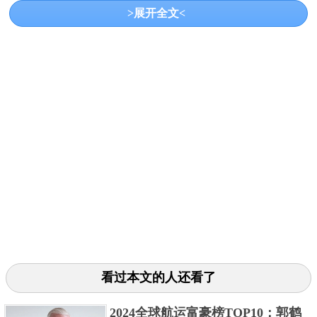
>展开全文<
亿万富翁数量：800位
美国拥有众多亿万富翁的原因是多方面的，国际
贸易和金融市场的发达为美国提供了积累财富的机
会，而成熟的资本市场则为企业融资和上市提供了便
利。此外，政府的税收优惠和研发补贴政策也为科技
创新和创业活动提供了支持。
3、印度
看过本文的人还看了
2024全球航运富豪榜TOP10：郭鹤