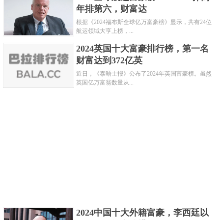
年排第六，财富达
根据《2024福布斯全球亿万富豪榜》显示，共有24位
航运领域大亨上榜，...
2024英国十大富豪排行榜，第一名
财富达到372亿英
亿万富翁数量：271位
近日，《泰晤士报》公布了2024年英国富豪榜。虽然
英国亿万富翁数量从...
印度拥有亚洲第二多的亿万富翁，之所以当地会
出现这么多的富豪，主要得益于持续的经济增长，尤
其是信息技术、制药和金融服务行业的迅速发展。人
口众多为企业家提供了广阔市场，而丰富的工程师和
技术人才支持了科技和服务外包行业的蓬勃发展。
关键字：
富豪
国家
共3页:
上一页
1
2
3
下一页
2024中国十大外籍富豪，李西廷以