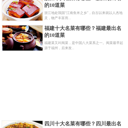
7、托马斯·杰弗逊和约翰·亚当斯
的10道菜
浙江地处我国“江南鱼米之乡”，自古以来就以人杰地
灵，物产丰富而...
福建十大名菜有哪些？福建最出名
的10道菜
福建菜又叫闽菜，是中国八大菜系之一。闽菜最早起
源于福州，后来发...
详细介绍：托马斯与约翰原本就是政治上面的竞
争对手，但是由于对国家的热爱，共同起草了《独立
宣言》，但巧合的是他们都死亡于同一天，并且那一
四川十大名菜有哪些？四川最出名
天正好是《独立宣言》发布的五十周年。