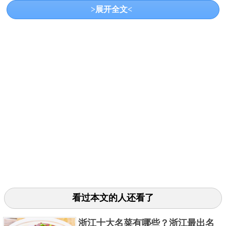
>展开全文<
详细介绍：披头士乐队队员约翰在1980年遭到患
有精神病疾患的歌迷枪杀，五年之后广播公司希望制
作一个相关的传记片，以此来纪念约翰和洋子的爱情
故事，但是找来的演员居然叫做马克·查普曼，正好就
看过本文的人还看了
是当年枪杀约翰的凶手。
浙江十大名菜有哪些？浙江最出名