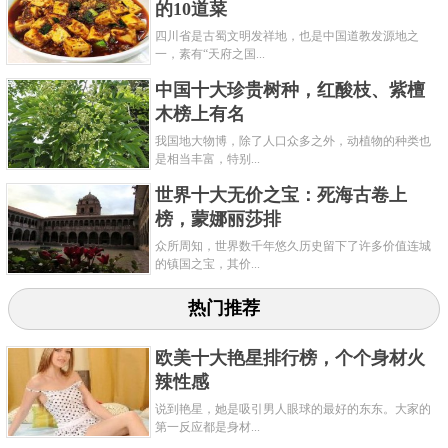
的10道菜
关键字：
十大
巧合
四川省是古蜀文明发祥地，也是中国道教发源地之
一，素有“天府之国...
共3页:
上一页
1
2
3
下一页
中国十大珍贵树种，红酸枝、紫檀
木榜上有名
我国地大物博，除了人口众多之外，动植物的种类也
是相当丰富，特别...
世界十大无价之宝：死海古卷上
榜，蒙娜丽莎排
众所周知，世界数千年悠久历史留下了许多价值连城
的镇国之宝，其价...
热门推荐
欧美十大艳星排行榜，个个身材火
辣性感
说到艳星，她是吸引男人眼球的最好的东东。大家的
第一反应都是身材...