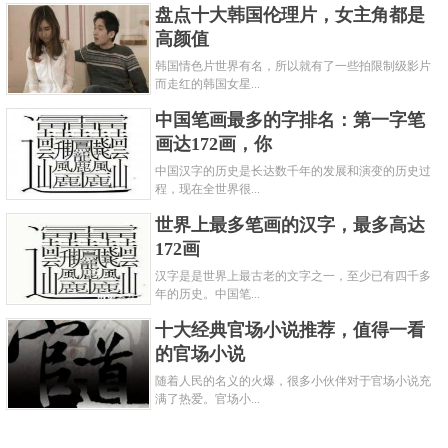
盘点十大韩国伦理片，女主角都是
高颜值
韩国情色片世界有名，所以就有了一些拍限制级影片
而走红的韩国女星...
中国笔画最多的字排名：第一字笔
画达172画，你
中国汉字的历史是长达数千年的发展和演变的历史过
程，现在全世界很...
世界上最多笔画的汉字，最多高达
172画
汉字是是世界上最古老的文字之一，至少已有四千多
年的历史。中国笔...
十大经典官场小说推荐，值得一看
的官场小说
随着人民的名义的火爆，很多小伙伴对于官场小说充
满了热爱。官场小...