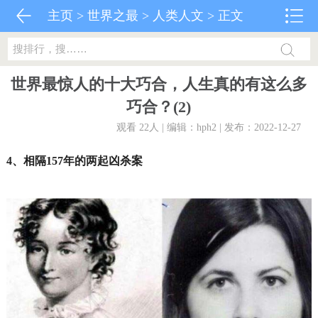
主页
>
世界之最
>
人类人文
> 正文
世界最惊人的十大巧合，人生真的有这么多
巧合？(2)
观看 22
人 | 编辑：hph2 | 发布：2022-12-27
4、相隔157年的两起凶杀案