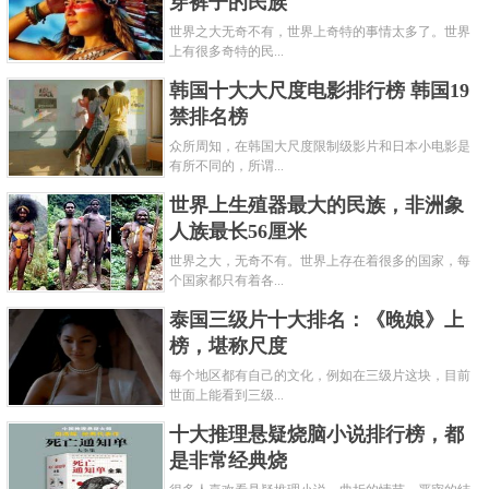
穿裤子的民族
世界之大无奇不有，世界上奇特的事情太多了。世界
上有很多奇特的民...
韩国十大大尺度电影排行榜 韩国19
禁排名榜
众所周知，在韩国大尺度限制级影片和日本小电影是
有所不同的，所谓...
世界上生殖器最大的民族，非洲象
人族最长56厘米
世界之大，无奇不有。世界上存在着很多的国家，每
个国家都只有着各...
泰国三级片十大排名：《晚娘》上
榜，堪称尺度
每个地区都有自己的文化，例如在三级片这块，目前
世面上能看到三级...
十大推理悬疑烧脑小说排行榜，都
是非常经典烧