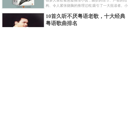
很多人喜欢看悬疑推理小说，曲折的情节、严密的结
构、令人紧张烧脑的推理过程,吸引了一大批读者。小
编盘点了十大推理悬疑烧脑小说排行榜，每本都是非
10首久听不厌粤语老歌，十大经典
常烧脑的经典。 1.《死亡通......
粤语歌曲排名
粤语歌是用广州粤语唱歌的歌，虽然只是个地方语
言，但是粤语歌很好听，也很多大明星也喜欢唱，到
现在为止出现了很多经典的粤语歌。可以说随便在粤
世界上最贵的女人，全身器官价值
语歌排行榜中选几首歌都是好......
128亿
詹妮弗洛佩兹是美国知名的歌手、演员、电视制作
人、流行设计师与舞者，是一位世界级的女神。她最
不可思议的是：从头到脚她总共为全身8个零件投保，
世界最著名的“十大末日预言”，从
堪称是世界上最贵的女人，如......
未变成现实
关于世界末日的预言可不只是玛雅预言的2012，在历
史的长河中，有不少关于世界末日的预言，其中有很
多关于世界末日的预言现在看来十分之可笑。绝大多
世界上最凶的10种蚂蚁排名，“子弹
数预言世界末日的人都从宗教......
蚁”实至名归
蚂蚁，生活中常见的一种节肢昆虫，世界上已知的蚂
蚁种类有9000多种，那么世界上最凶的蚂蚁有哪些