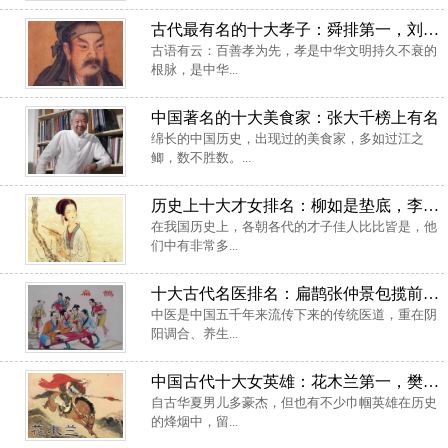
古代最有名的十大孝子：舜排第一，刘恒居第二
古语有云：百善孝为先，孝是中华文明持久不衰的
根脉，是中华...
中国著名的十大美食家：张大千榜上有名
绵长的中国历史，出现过的美食家，多如过江之
鲫，数不胜数。...
历史上十大才女排名：柳如是垫底，李清照稳居榜首
在我国历史上，各朝各代的才子佳人比比皆是，他
们中有非常多...
十大古代名医排名：扁鹊张仲景包揽前两名
中医是中国五千年来流传下来的传统医道，重在阴
阳调合、养生...
中国古代十大女英雄：花木兰第一，樊梨花屈居第二
自古华夏男儿多豪杰，但也有不少巾帼英雄在历史
的烽烟中，留...