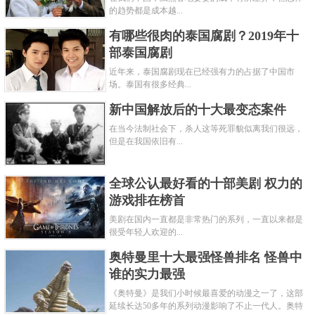
的趋势都是成本越...
有哪些很肉的泰国腐剧？2019年十
部泰国腐剧
近年来，泰国腐剧现在已经强有力的占据了中国市
场。泰国有很多经典...
新中国解放后的十大最变态案件
在当今法制社会下，杀人这等死罪貌似离我们很远，
但是在我国依旧有...
全球公认最好看的十部美剧 权力的
游戏排在榜首
美剧在国内一直都是非常热门的系列，一直以来都是
很受年轻人欢迎的...
奥特曼里十大最强怪兽排名 怪兽中
谁的实力最强
《奥特曼》是我们小时候最喜爱的动漫之一了，这部
延续长达50多年的系列动漫影响了不止一代人。奥特