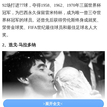
92场打进77球，夺得1958、1962、1970年三届世界杯
冠军，为巴西永久保留雷米特杯，成为唯一曾三夺世
界杯冠军的球员。还曾先后获得劳伦斯终身成就奖、
荣誉金球奖、FIFA世纪最佳球员和最佳足球名人大
奖。
2、迭戈·马拉多纳
>展开全文<