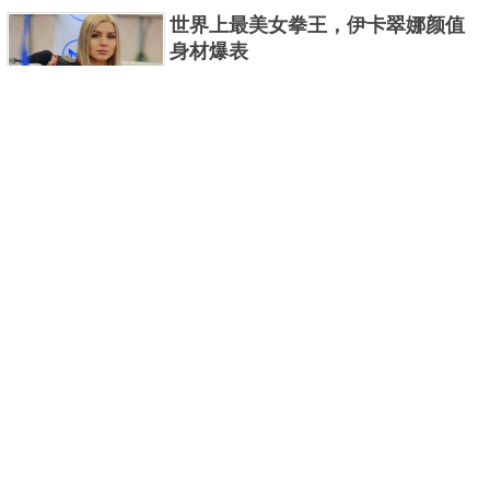
曼系列的怪物众多，但怪兽中谁最强呢？那么让我们
世界上最美女拳王，伊卡翠娜颜值
来一起来细数一下在整个奥......
身材爆表
一说起拳击，相信不少人就会兴奋不已了，而泰拳更
是个充满激情的运动项目，赛场上激烈无比。近些年
来，拳击成为了最受欢迎的运动项目之一，国内国外
2021胡润全球富豪榜，钟睒睒成为
都诞生了许多优秀的拳王。......
亚洲首富
近日，胡润研究院发布了《2021胡润全球富豪榜》。
这也是胡润研究院连续第十年发布 全球富豪榜，上榜
企业家财富计算截止日期为 2021 年 1 月 15 日。根据
泰国拳王排名前十，泰国最厉害的
榜单显示，全球新增 412 位身......
拳王排名
泰拳王顾名思义就是泰拳冠军级、王者级人物。泰拳
作为泰国的格斗技艺，目前已成为世界最受推崇的格
斗技之一。随着一些泰拳选手在国际赛事上出名，越
中国十大连环恐怖杀人案，真的是
来越多的人知道泰拳的强悍......
令人发指！
我们一直生活在许多负面信息都会被屏蔽掉的社会，
你们知道中国恐怖杀人案都有哪些吗？接下来就为各
位读者盘点一下中国那些也许你知道，也许你不知道
世界十大被禁用子弹，第一名最凶
的恐怖连环杀人案。 中国十......