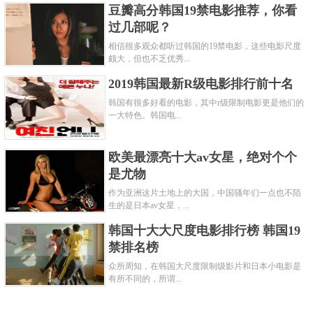
豆瓣高分韩国19禁电影推荐，你看
过几部呢？
相信很多观众都听过韩国的19禁电影，这些电影尺度
颇大，但也不乏优秀...
2019韩国最新R级电影排行前十名
韩国有很多好看的电影，其中r级限制电影更是他们的
一大特色。韩国电...
欧美最漂亮十大av女星，绝对个个
是尤物
作为亚洲这片土地上的大国，中国骚年们一点也不陌
生的是日本av女星，...
韩国十大大尺度电影排行榜 韩国19
禁排名榜
众所周知，在韩国大尺度限制级影片和日本小电影是
有所不同的，所谓...