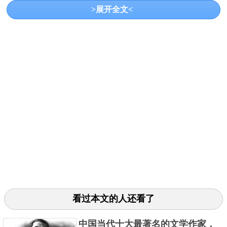
>展开全文<
本名：朱洪志
我吃西红柿的作品在网络文学界也非常受欢迎，
主要的作品有《星峰传说》《寸芒》《星辰变》《盘
龙》《九鼎记》《吞噬星空》等，作品通俗易懂且阅
读难度低，情节紧凑深受读者喜爱，不少作品也被改
编为漫画和游戏。
3. 天蚕土豆
看过本文的人还看了
中国当代十大最著名的文学作家，