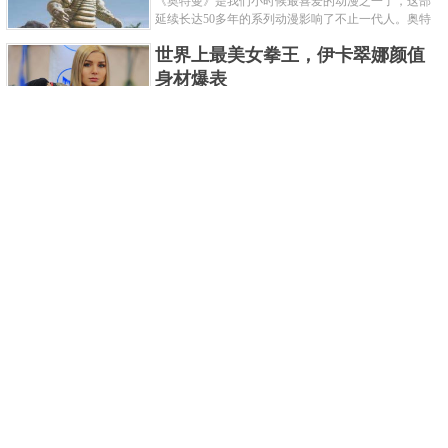
《奥特曼》是我们小时候最喜爱的动漫之一了，这部
延续长达50多年的系列动漫影响了不止一代人。奥特
曼系列的怪物众多，但怪兽中谁最强呢？那么让我们
世界上最美女拳王，伊卡翠娜颜值
来一起来细数一下在整个奥......
身材爆表
一说起拳击，相信不少人就会兴奋不已了，而泰拳更
是个充满激情的运动项目，赛场上激烈无比。近些年
来，拳击成为了最受欢迎的运动项目之一，国内国外
2021胡润全球富豪榜，钟睒睒成为
都诞生了许多优秀的拳王。......
亚洲首富
近日，胡润研究院发布了《2021胡润全球富豪榜》。
这也是胡润研究院连续第十年发布 全球富豪榜，上榜
企业家财富计算截止日期为 2021 年 1 月 15 日。根据
泰国拳王排名前十，泰国最厉害的
榜单显示，全球新增 412 位身......
拳王排名
泰拳王顾名思义就是泰拳冠军级、王者级人物。泰拳
作为泰国的格斗技艺，目前已成为世界最受推崇的格
斗技之一。随着一些泰拳选手在国际赛事上出名，越
中国十大连环恐怖杀人案，真的是
来越多的人知道泰拳的强悍......
令人发指！
我们一直生活在许多负面信息都会被屏蔽掉的社会，
你们知道中国恐怖杀人案都有哪些吗？接下来就为各