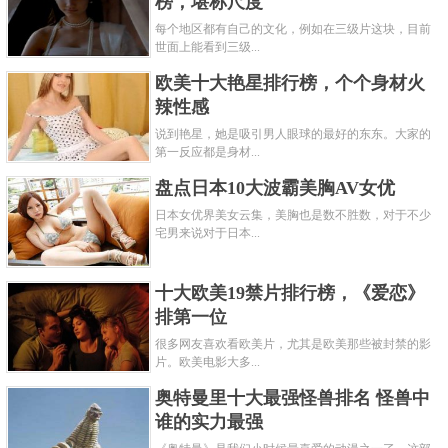
榜，堪称尺度
每个地区都有自己的文化，例如在三级片这块，目前
世面上能看到三级...
欧美十大艳星排行榜，个个身材火
辣性感
说到艳星，她是吸引男人眼球的最好的东东。大家的
第一反应都是身材...
盘点日本10大波霸美胸AV女优
日本女优界美女云集，美胸也是数不胜数，对于不少
宅男来说对于日本...
十大欧美19禁片排行榜，《爱恋》
排第一位
很多网友喜欢看欧美片，尤其是欧美那些被封禁的影
片。欧美电影大多...
奥特曼里十大最强怪兽排名 怪兽中
谁的实力最强