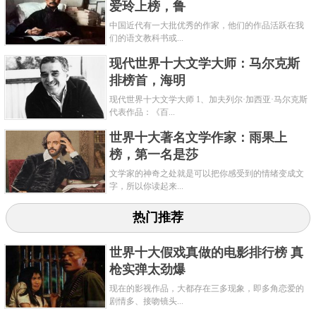
爱玲上榜，鲁
中国近代有一大批优秀的作家，他们的作品活跃在我
们的语文教科书或...
现代世界十大文学大师：马尔克斯
排榜首，海明
现代世界十大文学大师 1、加夫列尔·加西亚·马尔克斯
代表作品：《百...
世界十大著名文学作家：雨果上
榜，第一名是莎
文学家的神奇之处就是可以把你感受到的情绪变成文
字，所以你读起来...
热门推荐
世界十大假戏真做的电影排行榜 真
枪实弹太劲爆
现在的影视作品，大都存在三多现象，即多角恋爱的
剧情多、接吻镜头...