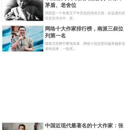
茅盾、老舍位
我国是一个有着五千年历史的泱泱大国，在这漫长的
历史长河当中，曾...
本名：李虎
网络十大作家排行榜，南派三叔位
天蚕土豆也是知名的网络玄幻小说作家，主要的
列第一名
作品有《斗破苍穹》、《武动乾坤》、《魔兽剑圣异
随着互联网不断地发展，网络小说也受到越来越多读
界纵横》、《大主宰》等。他的很多作品点击率都特
者的追捧，一批优...
别高，尤其是斗破苍穹，可谓是一举成名。
关键字：
作家
共3页:
上一页
1
2
3
下一页
中国近现代最著名的十大作家：张