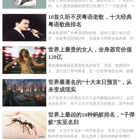
很多人喜欢看悬疑推理小说，曲折的情节、严密的结
构、令人紧张烧脑的推理过程,吸引了一大批读者。小
编盘点了十大推理悬疑烧脑小说排行榜，每本都是非
10首久听不厌粤语老歌，十大经典
常烧脑的经典。 1.《死亡通......
粤语歌曲排名
粤语歌是用广州粤语唱歌的歌，虽然只是个地方语
言，但是粤语歌很好听，也很多大明星也喜欢唱，到
现在为止出现了很多经典的粤语歌。可以说随便在粤
世界上最贵的女人，全身器官价值
语歌排行榜中选几首歌都是好......
128亿
詹妮弗洛佩兹是美国知名的歌手、演员、电视制作
人、流行设计师与舞者，是一位世界级的女神。她最
不可思议的是：从头到脚她总共为全身8个零件投保，
世界最著名的“十大末日预言”，从
堪称是世界上最贵的女人，如......
未变成现实
关于世界末日的预言可不只是玛雅预言的2012，在历
史的长河中，有不少关于世界末日的预言，其中有很
多关于世界末日的预言现在看来十分之可笑。绝大多
世界上最凶的10种蚂蚁排名，“子弹
数预言世界末日的人都从宗教......
蚁”实至名归
蚂蚁，生活中常见的一种节肢昆虫，世界上已知的蚂
蚁种类有9000多种，那么世界上最凶的蚂蚁有哪些