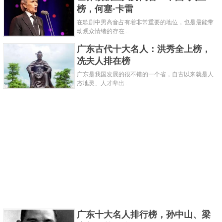
关键字：
名人
榜，何塞·卡雷
在歌剧中男高音占有着非常重要的地位，也是最能带
共3页:
上一页
1
2
3
下一页
动观众情绪的存在...
广东古代十大名人：洪秀全上榜，
冼夫人排在榜
广东是我国发展的很不错的一个省，自古以来就是人
杰地灵、人才辈出...
广东十大名人排行榜，孙中山、梁