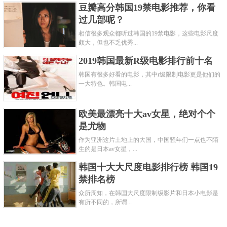
豆瓣高分韩国19禁电影推荐，你看
过几部呢？
相信很多观众都听过韩国的19禁电影，这些电影尺度
颇大，但也不乏优秀...
2019韩国最新R级电影排行前十名
韩国有很多好看的电影，其中r级限制电影更是他们的
一大特色。韩国电...
欧美最漂亮十大av女星，绝对个个
是尤物
作为亚洲这片土地上的大国，中国骚年们一点也不陌
生的是日本av女星，...
韩国十大大尺度电影排行榜 韩国19
禁排名榜
众所周知，在韩国大尺度限制级影片和日本小电影是
有所不同的，所谓...