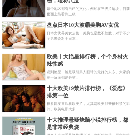
榜，堪称尺度
每个地区都有自己的文化，例如在三级片这块，目前
世面上能看到三级...
盘点日本10大波霸美胸AV女优
日本女优界美女云集，美胸也是数不胜数，对于不少
宅男来说对于日本...
欧美十大艳星排行榜，个个身材火
辣性感
说到艳星，她是吸引男人眼球的最好的东东。大家的
第一反应都是身材...
十大欧美19禁片排行榜，《爱恋》
排第一位
很多网友喜欢看欧美片，尤其是欧美那些被封禁的影
片。欧美电影大多...
十大推理悬疑烧脑小说排行榜，都
是非常经典烧