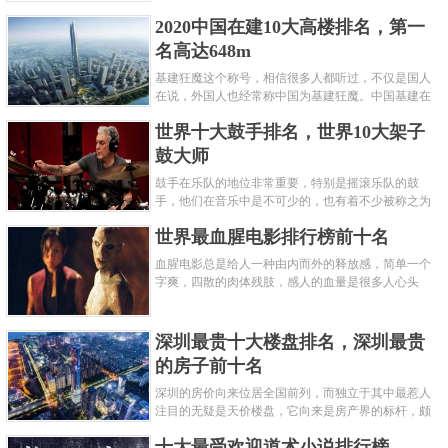
呢？下面就来认识认识一下世界上最凶的10种蚂蚁排
2020中国在建10大高楼排名，第一
名吧，其中子弹蚁真的是实至名......
名高达648m
基建狂魔这个称号，相信很多人都听过，不仅是国人
在说，外国人也经常称中国为基建狂魔。中国基建在
世界范围内都非常知名，中国在工程建筑方面不仅速
世界十大鼓手排名，世界10大架子
度快而且质量高，我国的超......
鼓大师
鼓手在乐队的地位非常重要，特别是摇滚乐队的鼓
手，他们在音乐中是不可少的，也有着不少被称之为
鼓王，他们在不同的领域都做出了很大的贡献。现在
世界最血腥电影排行榜前十名
巴拉排行榜网小编为你们带来......
血腥电影总是给人一种由内而外的释放感，简单一个
字爽，四散的肉体残肢，感人的血量是很多人心头
爱，你也喜欢看血腥电影么？看得最爽的血腥电影又
是哪部呢？小编为大家盘点了......
深圳最贵十大楼盘排名，深圳最贵
的房子前十名
深圳的房价向来位居全国前列，而独立于其中最惹人
注目的无疑是天价楼盘，它向来是房产界的标杆，颇
有众星捧月、高处不胜寒的姿态。那么深圳最贵的十
十大最受欢迎道术小说排行榜
大楼盘是哪些？深圳土豪才......