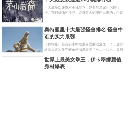
十大最受欢迎道术小说推荐，好看的道家小说排行
榜。玄幻修仙的那些小说都是人们臆想出来的，但是
道术小说就不一样了，道术自古就有流传，其中要考
究的东西太多了，写的不好就......
奥特曼里十大最强怪兽排名 怪兽中
谁的实力最强
《奥特曼》是我们小时候最喜爱的动漫之一了，这部
延续长达50多年的系列动漫影响了不止一代人。奥特
曼系列的怪物众多，但怪兽中谁最强呢？那么让我们
世界上最美女拳王，伊卡翠娜颜值
来一起来细数一下在整个奥......
身材爆表
一说起拳击，相信不少人就会兴奋不已了，而泰拳更
是个充满激情的运动项目，赛场上激烈无比。近些年
来，拳击成为了最受欢迎的运动项目之一，国内国外
2021胡润全球富豪榜，钟睒睒成为
都诞生了许多优秀的拳王。......
亚洲首富
近日，胡润研究院发布了《2021胡润全球富豪榜》。
这也是胡润研究院连续第十年发布 全球富豪榜，上榜
企业家财富计算截止日期为 2021 年 1 月 15 日。根据
泰国拳王排名前十，泰国最厉害的
榜单显示，全球新增 412 位身......
拳王排名