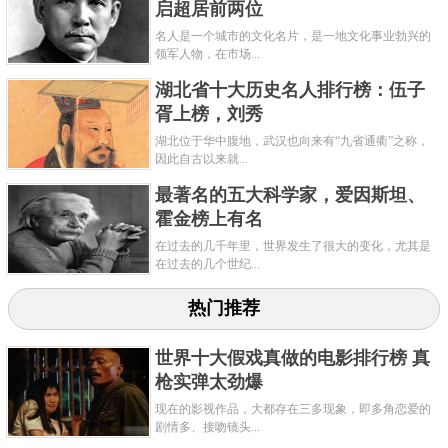
启超居前两位
名人是一个城市的文化名片，是一地文化事业勃兴的
领军人物，在市场...
湖北省十大历史名人排行榜：伍子
胥上榜，刘秀
湖北位于华中腹地，武汉也向来有“九省通衢”之称，
因此自古以来就...
最著名的五大科学家，爱因斯坦、
霍金榜上有名
在过去的几千年里，世界发生了很大的变化，尤其是
在过去的几个世纪...
热门推荐
世界十大假戏真做的电影排行榜 真
枪实弹太劲爆
现在的影视作品，大都存在三多现象，即多角恋爱的
剧情多、接吻镜头...