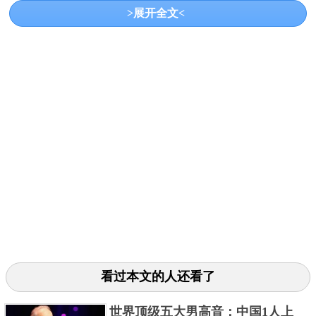
>展开全文<
3、赛琳娜戈麦斯
赛琳娜戈麦斯在七岁时开始了她的童星生涯，后来成
为一位著名的流行歌手。她不仅以音乐成就著称，还
看过本文的人还看了
因与贾斯汀比伯的恋情而备受瞩目。她拥有5.7亿的全
球粉丝。
世界顶级五大男高音：中国1人上