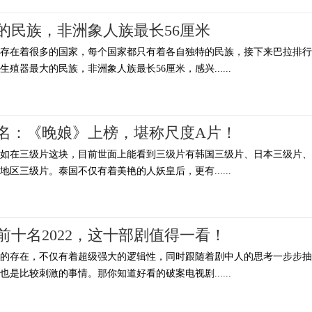
的民族，非洲象人族最长56厘米
上存在着很多的国家，每个国家都只有着各自独特的民族，接下来巴拉排行
殖器最大的民族，非洲象人族最长56厘米，感兴......
名：《晚娘》上榜，堪称尺度A片！
例如在三级片这块，目前世面上能看到三级片有韩国三级片、日本三级片、
区三级片。泰国不仅有着美艳的人妖皇后，更有......
前十名2022，这十部剧值得一看！
别的存在，不仅有着超级强大的逻辑性，同时跟随着剧中人的思考一步步抽
是比较刺激的事情。那你知道好看的破案电视剧......