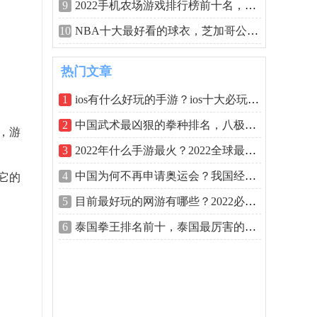
9
2022手机农场游戏排行榜前十名，梦想城镇
10
NBA十大最好看的球衣，芝加哥公牛夺得第
热门文章
1
ios有什么好玩的手游？ios十大必玩单机游
2
中国武术最凶狠的拳种排名，八极拳刚猛
台，游
3
2022年什么手游最火？2022全球最火的游戏
4
中国为何不再申请奥运会？我国经济实力
它的
5
目前最好玩的网游有哪些？2022必玩的十大
6
泰国拳王排名前十，泰国最厉害的拳王排