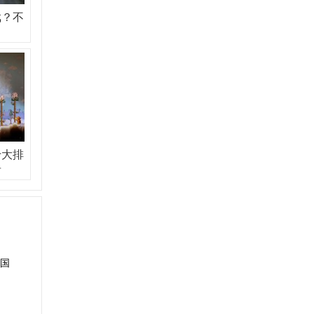
戏？不
十大排
居
国