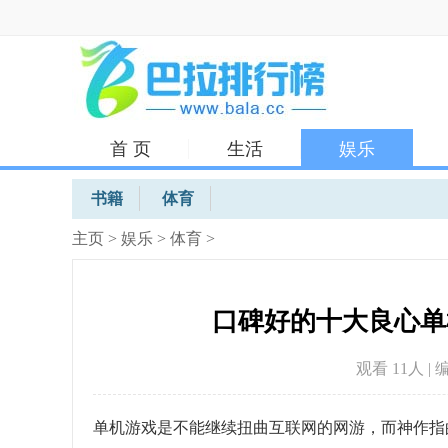
首 页
生活
娱乐
体育
书籍
体育
主页
>
娱乐
>
体育
>
口碑好的十大良心单
观看 11
人 | 
单机游戏是不能继续扭曲互联网的网游，而神作指