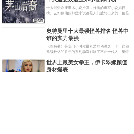
十大最受欢迎道术小说推荐，好看的道家小说排行
榜。玄幻修仙的那些小说都是人们臆想出来的，但是
道术小说就不一样了，道术自古就有流传，其中要考
究的东西太多了，写的不好就......
奥特曼里十大最强怪兽排名 怪兽中
谁的实力最强
《奥特曼》是我们小时候最喜爱的动漫之一了，这部
延续长达50多年的系列动漫影响了不止一代人。奥特
曼系列的怪物众多，但怪兽中谁最强呢？那么让我们
世界上最美女拳王，伊卡翠娜颜值
来一起来细数一下在整个奥......
身材爆表
一说起拳击，相信不少人就会兴奋不已了，而泰拳更
是个充满激情的运动项目，赛场上激烈无比。近些年
来，拳击成为了最受欢迎的运动项目之一，国内国外
2021胡润全球富豪榜，钟睒睒成为
都诞生了许多优秀的拳王。......
亚洲首富
近日，胡润研究院发布了《2021胡润全球富豪榜》。
这也是胡润研究院连续第十年发布 全球富豪榜，上榜
企业家财富计算截止日期为 2021 年 1 月 15 日。根据
泰国拳王排名前十，泰国最厉害的
榜单显示，全球新增 412 位身......
拳王排名