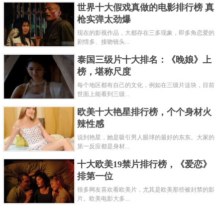
世界十大假戏真做的电影排行榜 真
枪实弹太劲爆
现在的影视作品，大都存在三多现象，即多角恋爱的
剧情多、接吻镜头...
泰国三级片十大排名：《晚娘》上
榜，堪称尺度
每个地区都有自己的文化，例如在三级片这块，目前
世面上能看到三级...
欧美十大艳星排行榜，个个身材火
辣性感
说到艳星，她是吸引男人眼球的最好的东东。大家的
第一反应都是身材...
十大欧美19禁片排行榜，《爱恋》
排第一位
很多网友喜欢看欧美片，尤其是欧美那些被封禁的影
片。欧美电影大多...