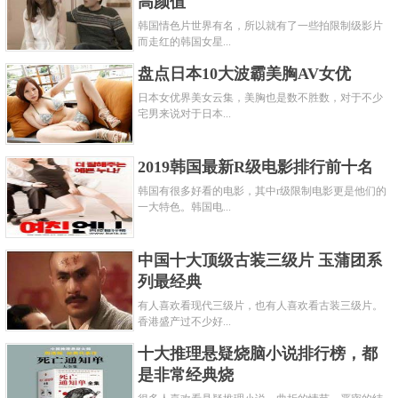
高颜值
韩国情色片世界有名，所以就有了一些拍限制级影片
而走红的韩国女星...
盘点日本10大波霸美胸AV女优
日本女优界美女云集，美胸也是数不胜数，对于不少
宅男来说对于日本...
2019韩国最新R级电影排行前十名
韩国有很多好看的电影，其中r级限制电影更是他们的
一大特色。韩国电...
中国十大顶级古装三级片 玉蒲团系
列最经典
有人喜欢看现代三级片，也有人喜欢看古装三级片。
香港盛产过不少好...
十大推理悬疑烧脑小说排行榜，都
是非常经典烧