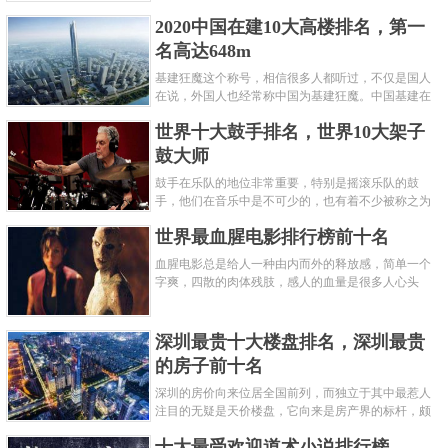
呢？下面就来认识认识一下世界上最凶的10种蚂蚁排
2020中国在建10大高楼排名，第一
名吧，其中子弹蚁真的是实至名......
名高达648m
基建狂魔这个称号，相信很多人都听过，不仅是国人
在说，外国人也经常称中国为基建狂魔。中国基建在
世界范围内都非常知名，中国在工程建筑方面不仅速
世界十大鼓手排名，世界10大架子
度快而且质量高，我国的超......
鼓大师
鼓手在乐队的地位非常重要，特别是摇滚乐队的鼓
手，他们在音乐中是不可少的，也有着不少被称之为
鼓王，他们在不同的领域都做出了很大的贡献。现在
世界最血腥电影排行榜前十名
巴拉排行榜网小编为你们带来......
血腥电影总是给人一种由内而外的释放感，简单一个
字爽，四散的肉体残肢，感人的血量是很多人心头
爱，你也喜欢看血腥电影么？看得最爽的血腥电影又
是哪部呢？小编为大家盘点了......
深圳最贵十大楼盘排名，深圳最贵
的房子前十名
深圳的房价向来位居全国前列，而独立于其中最惹人
注目的无疑是天价楼盘，它向来是房产界的标杆，颇
有众星捧月、高处不胜寒的姿态。那么深圳最贵的十
十大最受欢迎道术小说排行榜
大楼盘是哪些？深圳土豪才......