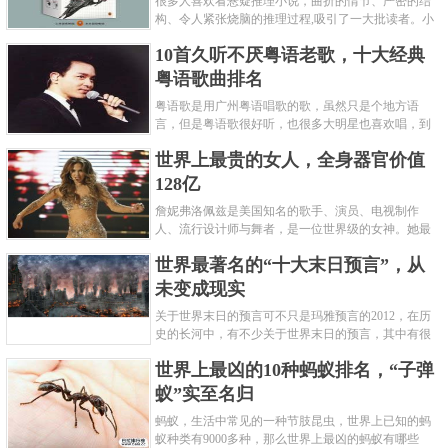
很多人喜欢看悬疑推理小说，曲折的情节、严密的结
构、令人紧张烧脑的推理过程,吸引了一大批读者。小
编盘点了十大推理悬疑烧脑小说排行榜，每本都是非
10首久听不厌粤语老歌，十大经典
常烧脑的经典。 1.《死亡通......
粤语歌曲排名
粤语歌是用广州粤语唱歌的歌，虽然只是个地方语
言，但是粤语歌很好听，也很多大明星也喜欢唱，到
现在为止出现了很多经典的粤语歌。可以说随便在粤
世界上最贵的女人，全身器官价值
语歌排行榜中选几首歌都是好......
128亿
詹妮弗洛佩兹是美国知名的歌手、演员、电视制作
人、流行设计师与舞者，是一位世界级的女神。她最
不可思议的是：从头到脚她总共为全身8个零件投保，
世界最著名的“十大末日预言”，从
堪称是世界上最贵的女人，如......
未变成现实
关于世界末日的预言可不只是玛雅预言的2012，在历
史的长河中，有不少关于世界末日的预言，其中有很
多关于世界末日的预言现在看来十分之可笑。绝大多
世界上最凶的10种蚂蚁排名，“子弹
数预言世界末日的人都从宗教......
蚁”实至名归
蚂蚁，生活中常见的一种节肢昆虫，世界上已知的蚂
蚁种类有9000多种，那么世界上最凶的蚂蚁有哪些