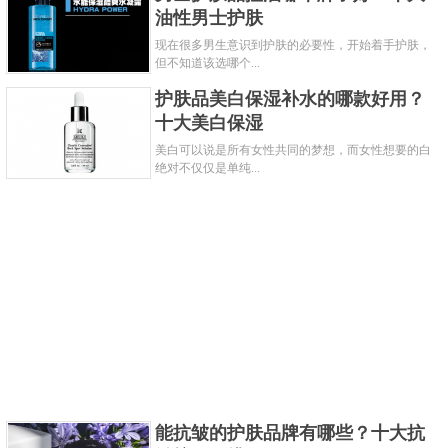
油性男士护肤
共2页:
上一页
1
2
下一页
现在很多男生意识到护肤的必要性，开始着手护肤，
但不知道该选哪个...
护肤品美白保湿补水的哪款好用？
十大美白保湿
美白可以说是所有女性共同的梦想，而女性想要的白
绝对不仅仅是单纯...
能抗皱的护肤品牌有哪些？十大抗