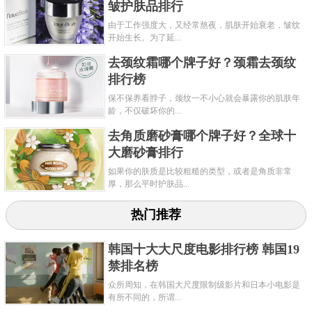
皱护肤品排行
由于工作强度大，又经常熬夜，肌肤开始衰老，皱纹
开始生长。为了延...
去颈纹霜哪个牌子好？颈霜去颈纹
排行榜
保不保养看脖子，颈纹一不小心就会暴露你的肌肤年
龄，不仅破坏你的...
去角质磨砂膏哪个牌子好？全球十
大磨砂膏排行
如果你的肤质是比较粗糙的类型，或者是角质非常
厚，那么平时护肤品...
热门推荐
韩国十大大尺度电影排行榜 韩国19
禁排名榜
众所周知，在韩国大尺度限制级影片和日本小电影是
有所不同的，所谓...