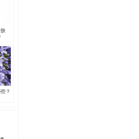
护肤
护
哪些？