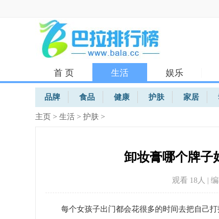
首 页
生活
娱乐
体育
品牌
食品
健康
护肤
家居
主页
>
生活
>
护肤
>
卸妆膏哪个牌子
观看 18
人 | 
每个女孩子出门都会花很多的时间去把自己打扮