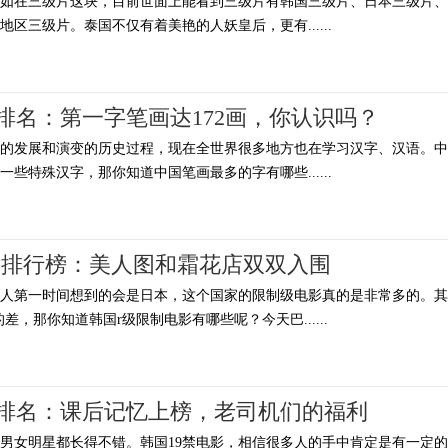
例如在三级片这块，目前世面上能看到三级片有韩国三级片、日本三级片、
区三级片。泰国不仅有着美艳的人妖皇后，更有......
排名：第一字笔画达172画，你认识吗？
年的发展和演变的历史过程，现在全世界很多地方也在学习汉字、汉语。中
些特殊汉字，那你知道中国笔画最多的字有哪些......
片排行榜：美人图和霜花店双双入围
多人第一时间想到的会是日本，这个国家的限制级电影真的是非常多的。其
差，那你知道韩国r级限制电影有哪些呢？今天巴......
电影排名：课后记忆上榜，老司机们的福利
男女明星都长得不错。韩国19禁电影，相信很多人的手中肯定是有一定