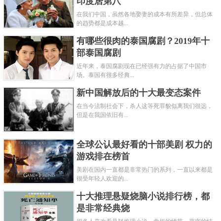
印度居第八
在我们中国，虽然各地娶妻的成本有所差异，但总体
的趋势都是成本越...
有哪些很肉的泰国腐剧？2019年十
部泰国腐剧
近年来，泰国腐剧现在已经强有力的占据了中国市
场。泰国有很多经典...
新中国解放后的十大最变态案件
在当今法制社会下，杀人这等死罪貌似离我们很远，
但是在我国依旧有...
全球公认最好看的十部美剧 权力的
游戏排在榜首
美剧在国内一直都是非常热门的系列，一直以来都是
很受年轻人欢迎的...
十大推理悬疑烧脑小说排行榜，都
是非常经典烧