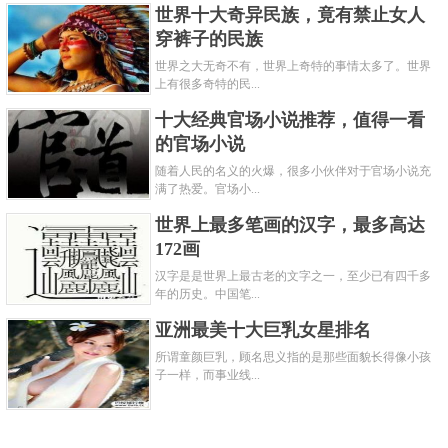
世界十大奇异民族，竟有禁止女人
穿裤子的民族
世界之大无奇不有，世界上奇特的事情太多了。世界
上有很多奇特的民...
十大经典官场小说推荐，值得一看
的官场小说
随着人民的名义的火爆，很多小伙伴对于官场小说充
满了热爱。官场小...
世界上最多笔画的汉字，最多高达
172画
汉字是是世界上最古老的文字之一，至少已有四千多
年的历史。中国笔...
亚洲最美十大巨乳女星排名
所谓童颜巨乳，顾名思义指的是那些面貌长得像小孩
子一样，而事业线...