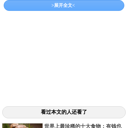
>展开全文<
的牦牛位于平均有着3700米海拔高度的天然牧场中，
饮用的冰川雪融水和泉水，使得这种有着国家地理标
志产品称号的牛肉外观呈鲜红色，虽然有着特殊的牛
肉腥味，但肌肉含量较高，脂肪相对较少，且肉质紧
密有弹性。
3、平遥牛肉
看过本文的人还看了
世界上最珍稀的十大食物：有钱也