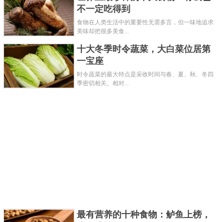
不一定吃得到
食物在人类生活中的重要性无需多言，但一味地追求
美味却把很多美食...
平遥牛肉产自于山西省晋中市平遥地区，而因地
十大冬季时令蔬菜，大白菜位居第
杵在晋中盆地，丰富的牧草资源为牛肉提供较好的生
一宝座
长环境，而具有红润色泽，肥而不腻口感的平遥牛肉
时令蔬菜的最大特点是采收时间与春、夏、秋、冬四
季密切相关。相对...
在加工制作过程极为严格，作为中国国家地理标志产
品，还是山西出了名的特产。
关键字：
食物
牛肉
共2页:
上一页
1
2
下一页
最有营养的十种食物：鲈鱼上榜，