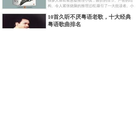
很多人喜欢看悬疑推理小说，曲折的情节、严密的结
构、令人紧张烧脑的推理过程,吸引了一大批读者。小
编盘点了十大推理悬疑烧脑小说排行榜，每本都是非
10首久听不厌粤语老歌，十大经典
常烧脑的经典。 1.《死亡通......
粤语歌曲排名
粤语歌是用广州粤语唱歌的歌，虽然只是个地方语
言，但是粤语歌很好听，也很多大明星也喜欢唱，到
现在为止出现了很多经典的粤语歌。可以说随便在粤
世界上最贵的女人，全身器官价值
语歌排行榜中选几首歌都是好......
128亿
詹妮弗洛佩兹是美国知名的歌手、演员、电视制作
人、流行设计师与舞者，是一位世界级的女神。她最
不可思议的是：从头到脚她总共为全身8个零件投保，
世界最著名的“十大末日预言”，从
堪称是世界上最贵的女人，如......
未变成现实
关于世界末日的预言可不只是玛雅预言的2012，在历
史的长河中，有不少关于世界末日的预言，其中有很
多关于世界末日的预言现在看来十分之可笑。绝大多
世界上最凶的10种蚂蚁排名，“子弹
数预言世界末日的人都从宗教......
蚁”实至名归
蚂蚁，生活中常见的一种节肢昆虫，世界上已知的蚂
蚁种类有9000多种，那么世界上最凶的蚂蚁有哪些