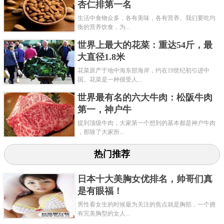
杏仁排第一名
生活中食物众多，各有美味，各有营养。我们要吃均
衡的营养饮食，为...
世界上最大的花菜：重达54斤，最
大直径1.8米
花菜原产于地中海东部海岸，约在19世纪初引进中
国。花菜是一种很受人...
世界最有名的六大牛肉：松阪牛肉
第一，神户牛
提到顶级牛肉，大家第一个想到的基本都是神户牛肉​
，那除了大家所...
热门推荐
日本十大美胸女优排名，帅哥们真
是有眼福！
男性看女生的时候最为关注的焦点就是胸部，一个拥
有完美胸型的女人...