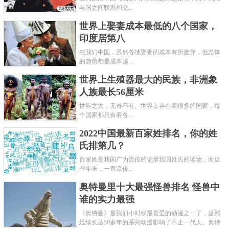
与国之间联系和交...
世界上娶妻成本最低的八个国家，
印度居第八
在我们中国，虽然各地娶妻的成本有所差异，但总体
的趋势都是成本越...
世界上生殖器最大的民族，非洲象
人族最长56厘米
世界之大，无奇不有。世界上存在着很多的国家，每
个国家都只有着各...
2022中国最新百家姓排名，你的姓
氏排第几？
百家姓是我国广为流传的记录我国姓氏的读物，而近
些年来，一直流传...
奥特曼里十大最强怪兽排名 怪兽中
谁的实力最强
《奥特曼》是我们小时候最喜爱的动漫之一了，这部
延续长达50多年的系列动漫影响了不止一代人。奥特