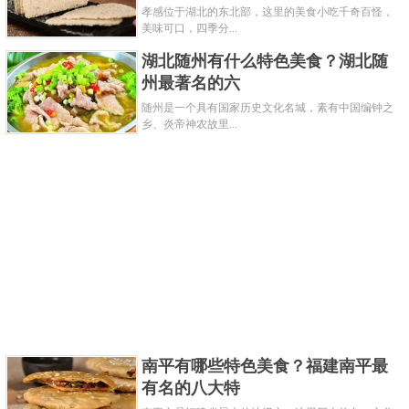
孝感位于湖北的东北部，这里的美食小吃千奇百怪，
州三宝之一，已经上百年的历史，在中国的“鸡”美食
美味可口，四季分...
上，绝对可以独占一席。德州扒鸡不仅造型美观，而
湖北随州有什么特色美食？湖北随
且色泽金黄，吃起来肉嫩味鲜，在全国都很有名，还
州最著名的六
有着“天下第一鸡”的美誉。
随州是一个具有国家历史文化名城，素有中国编钟之
乡、炎帝神农故里...
关键字：
美食
小吃
共3页:
上一页
1
2
3
下一页
南平有哪些特色美食？福建南平最
有名的八大特