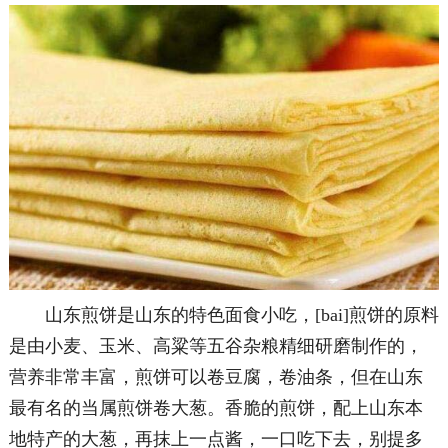
山东煎饼是山东的特色面食小吃，[bai]煎饼的原料
是由小麦、玉米、高粱等五谷杂粮精细研磨制作的，
营养非常丰富，煎饼可以卷豆腐，卷油条，但在山东
最有名的当属煎饼卷大葱。香脆的煎饼，配上山东本
地特产的大葱，再抹上一点酱，一口吃下去，别提多