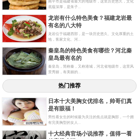
南平市是福建省最大的地级市，这里历史悠久，文化
底蕴深厚，是朱子...
龙岩有什么特色美食？福建龙岩最
有名的八大特
龙岩位于福建西部，是一块历史悠久、文化厚重的土
地，客家文化、河...
秦皇岛的特色美食有哪些？河北秦
皇岛最有名的
秦皇岛，简称秦，又称港城，河北省地级市，这里风
景秀丽，有美丽的...
热门推荐
日本十大美胸女优排名，帅哥们真
是有眼福！
男性看女生的时候最为关注的焦点就是胸部，一个拥
有完美胸型的女人...
十大经典官场小说推荐，值得一看