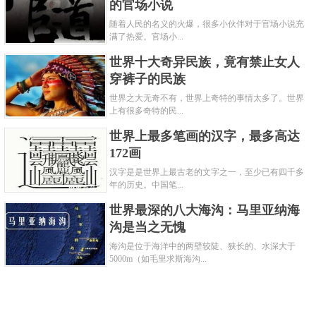
的官场小说
随着人民的名义的火爆，很多小伙伴对于官场小说充
满了热爱。官场小...
世界十大奇异民族，竟有禁止女人
穿裤子的民族
世界之大无奇不有，世界上奇特的事情太多了。世界
上有很多奇特的民...
世界上最多笔画的汉字，最多高达
172画
汉字是是世界上最古老的文字之一，至少已有四千多
年的历史。中国笔...
世界最深的八大海沟：马里亚纳海
沟是当之无愧
海沟是位于海洋中的两壁较陡、狭长的、水深大于
5000m（如毛里求斯海沟...