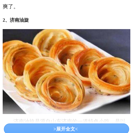
爽了。
2、济南油旋
济南油旋是源自山东济南的一道特色小吃，是以
>展开全文<
面粉、小葱、花椒粉等食材和配料制作而成的，色泽