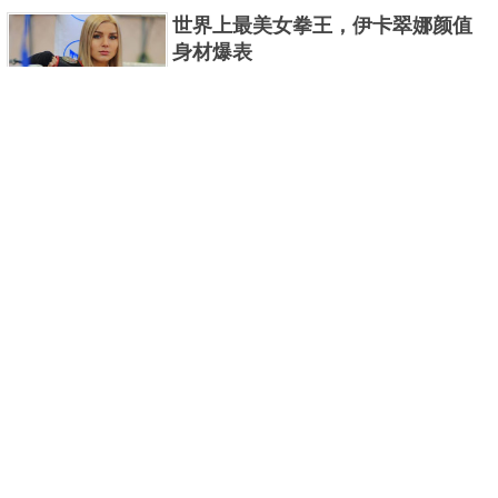
曼系列的怪物众多，但怪兽中谁最强呢？那么让我们
世界上最美女拳王，伊卡翠娜颜值
来一起来细数一下在整个奥......
身材爆表
一说起拳击，相信不少人就会兴奋不已了，而泰拳更
是个充满激情的运动项目，赛场上激烈无比。近些年
来，拳击成为了最受欢迎的运动项目之一，国内国外
2021胡润全球富豪榜，钟睒睒成为
都诞生了许多优秀的拳王。......
亚洲首富
近日，胡润研究院发布了《2021胡润全球富豪榜》。
这也是胡润研究院连续第十年发布 全球富豪榜，上榜
企业家财富计算截止日期为 2021 年 1 月 15 日。根据
泰国拳王排名前十，泰国最厉害的
榜单显示，全球新增 412 位身......
拳王排名
泰拳王顾名思义就是泰拳冠军级、王者级人物。泰拳
作为泰国的格斗技艺，目前已成为世界最受推崇的格
斗技之一。随着一些泰拳选手在国际赛事上出名，越
中国十大连环恐怖杀人案，真的是
来越多的人知道泰拳的强悍......
令人发指！
我们一直生活在许多负面信息都会被屏蔽掉的社会，
你们知道中国恐怖杀人案都有哪些吗？接下来就为各
位读者盘点一下中国那些也许你知道，也许你不知道
世界十大被禁用子弹，第一名最凶
的恐怖连环杀人案。 中国十......