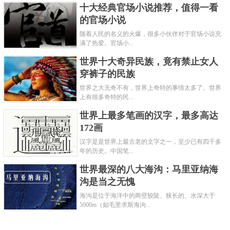
十大经典官场小说推荐，值得一看
的官场小说
随着人民的名义的火爆，很多小伙伴对于官场小说充
满了热爱。官场小...
世界十大奇异民族，竟有禁止女人
穿裤子的民族
世界之大无奇不有，世界上奇特的事情太多了。世界
上有很多奇特的民...
世界上最多笔画的汉字，最多高达
172画
汉字是是世界上最古老的文字之一，至少已有四千多
年的历史。中国笔...
世界最深的八大海沟：马里亚纳海
沟是当之无愧
海沟是位于海洋中的两壁较陡、狭长的、水深大于
5000m（如毛里求斯海沟...