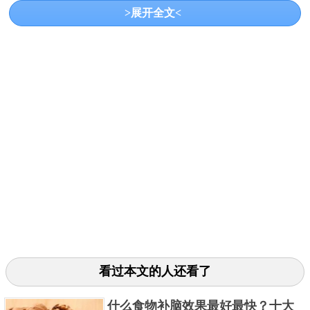
坚果是一种很好的食物，里面有丰富的欧米茄3脂肪
>展开全文<
酸，这种元素是能够刺激脑垂体分泌激素的物质。坚
果含有很多对身体有益的成分，让人缓解压力，每天
吃一点坚果能够促进雌激素分泌平衡。
3、南瓜
看过本文的人还看了
什么食物补脑效果最好最快？十大