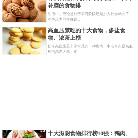
补脑的食物排
生活中，无论是处于学习阶段还是步入社会就业了，
竞争压力同样都是...
南瓜里面含有丰富的维生素E，不仅可以有一定抗氧化
高血压禁吃的十大食物，多盐食
能力，还可以作用于脑下垂体和卵巢控制雌激素的分
物、浓茶上榜
泌，并且维生素e还能够促进皮肤健康和预防高血压等
如今高血压是非常常见的一种疾病，中老年人是高血
压的高发人群，相...
疾病。
关键字：
食物
雌激素
共3页:
上一页
1
2
3
下一页
十大滋阴食物排行榜10强：鸭肉、