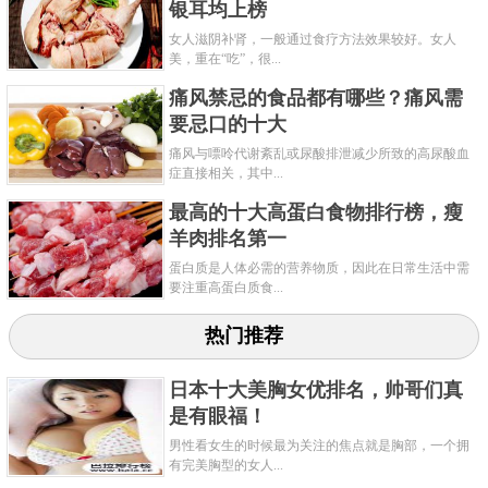
银耳均上榜
女人滋阴补肾，一般通过食疗方法效果较好。女人
美，重在“吃”，很...
痛风禁忌的食品都有哪些？痛风需
要忌口的十大
痛风与嘌呤代谢紊乱或尿酸排泄减少所致的高尿酸血
症直接相关，其中...
最高的十大高蛋白食物排行榜，瘦
羊肉排名第一
蛋白质是人体必需的营养物质，因此在日常生活中需
要注重高蛋白质食...
热门推荐
日本十大美胸女优排名，帅哥们真
是有眼福！
男性看女生的时候最为关注的焦点就是胸部，一个拥
有完美胸型的女人...