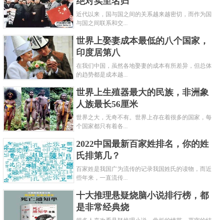
绝对实至名归
近代以来，国与国之间的关系越来越密切，而作为国
与国之间联系和交...
世界上娶妻成本最低的八个国家，
印度居第八
在我们中国，虽然各地娶妻的成本有所差异，但总体
的趋势都是成本越...
世界上生殖器最大的民族，非洲象
人族最长56厘米
世界之大，无奇不有。世界上存在着很多的国家，每
个国家都只有着各...
2022中国最新百家姓排名，你的姓
氏排第几？
百家姓是我国广为流传的记录我国姓氏的读物，而近
些年来，一直流传...
十大推理悬疑烧脑小说排行榜，都
是非常经典烧