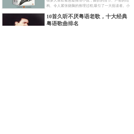
很多人喜欢看悬疑推理小说，曲折的情节、严密的结
构、令人紧张烧脑的推理过程,吸引了一大批读者。小
编盘点了十大推理悬疑烧脑小说排行榜，每本都是非
10首久听不厌粤语老歌，十大经典
常烧脑的经典。 1.《死亡通......
粤语歌曲排名
粤语歌是用广州粤语唱歌的歌，虽然只是个地方语
言，但是粤语歌很好听，也很多大明星也喜欢唱，到
现在为止出现了很多经典的粤语歌。可以说随便在粤
世界上最贵的女人，全身器官价值
语歌排行榜中选几首歌都是好......
128亿
詹妮弗洛佩兹是美国知名的歌手、演员、电视制作
人、流行设计师与舞者，是一位世界级的女神。她最
不可思议的是：从头到脚她总共为全身8个零件投保，
世界最著名的“十大末日预言”，从
堪称是世界上最贵的女人，如......
未变成现实
关于世界末日的预言可不只是玛雅预言的2012，在历
史的长河中，有不少关于世界末日的预言，其中有很
多关于世界末日的预言现在看来十分之可笑。绝大多
世界上最凶的10种蚂蚁排名，“子弹
数预言世界末日的人都从宗教......
蚁”实至名归
蚂蚁，生活中常见的一种节肢昆虫，世界上已知的蚂
蚁种类有9000多种，那么世界上最凶的蚂蚁有哪些