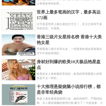
上有很多奇特的民...
世界上最多笔画的汉字，最多高达
172画
汉字是是世界上最古老的文字之一，至少已有四千多
年的历史。中国笔...
香港三级片女星排名榜 香港十大美
艳女星
早期香港三级片非常出名，一些香港性感女星靠着在
片中不俗的表现红...
身材好到爆的欧美10大极品艳星盘
7.水煮牛肉，汉族传统名菜，属川菜系。主料瘦黄牛
点
肉。辅料豆芽、鸭血、肉汤、莴笋或者其他蔬菜、粉
欧美的女人身材都非常的好，欧美的审美跟国人的审
美是不太一样的，...
丝。调料葱、精盐、酱油、花椒、味精、熟菜油、干
十大推理悬疑烧脑小说排行榜，都
辣椒、辣椒油、胡椒粉、醪糟汁、湿淀粉、郸县豆瓣
是非常经典烧
酱。因菜中牛肉片是在辣味汤中烫熟，故名水煮牛
很多人喜欢看悬疑推理小说，曲折的情节、严密的结
肉。此菜麻辣味厚，滑嫩适口，香味浓烈，具有川味
构、令人紧张烧脑的推理过程,吸引了一大批读者。小