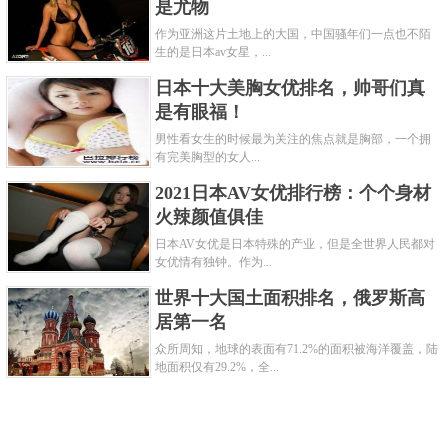
是尤物
作为亚洲这片土地上的大国，中国骚年们一点也不陌
生的是日本av女星，...
5.麻婆豆腐也称为陈麻婆豆腐，是四川省地方传统名菜
日本十大美胸女优排名，帅哥们真
之一。制作原料主要有豆腐、肉末、辣椒和花椒等。
是有眼福！
麻婆豆腐始创于清代同治年间，由成都万福桥“陈兴盛
男性看女生的时候最为关注的焦点就是胸部，一个拥
有完美胸型的女人...
饭铺”老板娘陈刘氏所创。因她脸上有几颗麻子，故称
2021日本AV女优排行榜：个个身材
为麻婆豆腐。麻婆豆腐外观色深红亮，红白绿相衬，
火辣颜值俱佳
豆腐形整不烂，吃起来具有麻、辣、烫、嫩、酥、
日本AV女优是日本特殊的产业，但是全世界人民都对
香、鲜等风味，突出了川菜“麻辣”的特点。
女优情有独钟。作为...
世界十大国土面积排名，俄罗斯高
居第一名
众所周知，地球的表面有71.2%的面积被海洋覆盖，陆
地面积仅有29.2%，全...