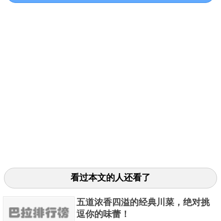
来。
看过本文的人还看了
3.夫妻肺片是一道四川名菜，由郭朝华、张田政夫妻创
制而成。通常以牛头皮、牛心、牛舌、牛肚、牛肉为
五道浓香四溢的经典川菜，绝对挑
主料，进行卤制，而后切片。再配以辣椒油、花椒面
逗你的味蕾！