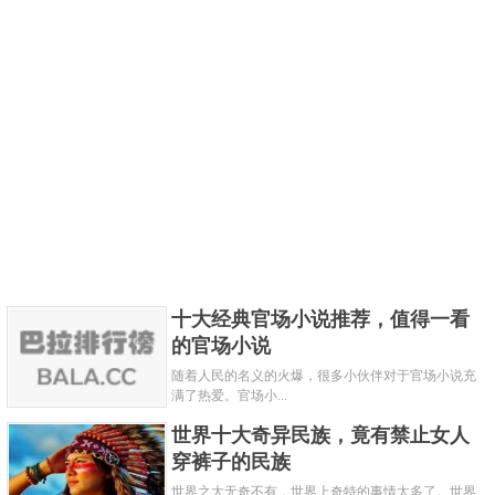
6.东坡肘子是中国四川地区经典的汉族传统名菜之一，
属于川菜系。东坡肘子其实并非苏东坡之功，而是其
妻子王弗的妙作。"东坡肘子"被冠以苏东坡之名，又为
四川名肴，这是因为"东坡肘子"出自苏东坡的故乡现四
川省眉山市东坡区。"有肥而不腻、粑而不烂的特点，
十大经典官场小说推荐，值得一看
色、香、味、形俱佳 ，东坡肘子汤汁乳白，雪豆粉
的官场小说
白，猪肘肥软适口，原汁原味，香气四溢，配酱油碟
随着人民的名义的火爆，很多小伙伴对于官场小说充
满了热爱。官场小...
蘸食，滋味尤佳。
世界十大奇异民族，竟有禁止女人
穿裤子的民族
世界之大无奇不有，世界上奇特的事情太多了。世界