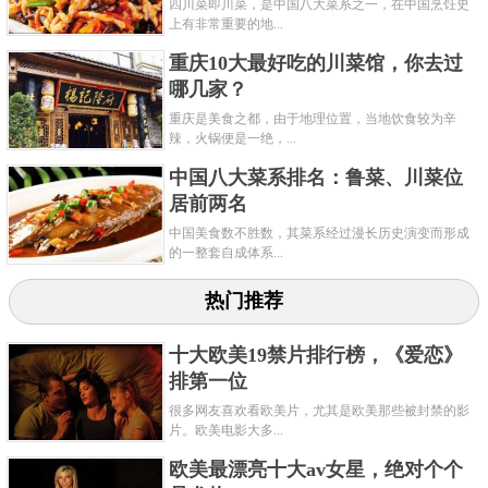
四川菜即川菜，是中国八大菜系之一，在中国烹饪史
上有非常重要的地...
用猪头肉、猪骨入老姜、花椒、料酒用小火煨制，加
豌豆熬成汤，加入猪肺叶、肥肠，味道特别好。在一
重庆10大最好吃的川菜馆，你去过
哪几家？
个偶然机会，张氏在杂碎汤里直接放入鲜生猪血旺，
重庆是美食之都，由于地理位置，当地饮食较为辛
发现血旺越煮越嫩，味道更鲜。这道菜是将生血旺现
辣，火锅便是一绝，...
烫现吃，遂取名毛血旺，是川菜中一道不可多得的美
中国八大菜系排名：鲁菜、川菜位
味佳肴。
居前两名
中国美食数不胜数，其菜系经过漫长历史演变而形成
的一整套自成体系...
热门推荐
十大欧美19禁片排行榜，《爱恋》
排第一位
很多网友喜欢看欧美片，尤其是欧美那些被封禁的影
片。欧美电影大多...
欧美最漂亮十大av女星，绝对个个