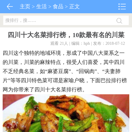
主页
>
生活
>
食品
> 正文
四川十大名菜排行榜，10款最有名的川菜
观看 21
人 | 编辑：hph | 发布：2018-07-12
四川这个独特的地域环境，形成了中国八大菜系之一
的川菜，川菜的麻辣特点，很受人们喜爱，其中四川
不乏经典名菜，如“麻婆豆腐”、“回锅肉”、“夫妻肺
片”等等四川特色菜可谓是家喻户晓，下面巴拉排行榜
网为你带来了四川十大名菜排行榜。