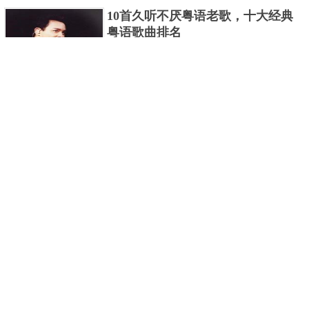
编盘点了十大推理悬疑烧脑小说排行榜，每本都是非
火锅麻、辣、烫的风味。水煮牛肉于1981年被选入
10首久听不厌粤语老歌，十大经典
常烧脑的经典。 1.《死亡通......
粤语歌曲排名
《中国菜谱》。
粤语歌是用广州粤语唱歌的歌，虽然只是个地方语
言，但是粤语歌很好听，也很多大明星也喜欢唱，到
现在为止出现了很多经典的粤语歌。可以说随便在粤
世界上最贵的女人，全身器官价值
语歌排行榜中选几首歌都是好......
128亿
詹妮弗洛佩兹是美国知名的歌手、演员、电视制作
人、流行设计师与舞者，是一位世界级的女神。她最
不可思议的是：从头到脚她总共为全身8个零件投保，
世界最著名的“十大末日预言”，从
堪称是世界上最贵的女人，如......
未变成现实
关于世界末日的预言可不只是玛雅预言的2012，在历
史的长河中，有不少关于世界末日的预言，其中有很
多关于世界末日的预言现在看来十分之可笑。绝大多
世界上最凶的10种蚂蚁排名，“子弹
数预言世界末日的人都从宗教......
蚁”实至名归
蚂蚁，生活中常见的一种节肢昆虫，世界上已知的蚂
蚁种类有9000多种，那么世界上最凶的蚂蚁有哪些
8.鱼香肉丝是一道特色传统名菜，以鱼香调味而得名，
呢？下面就来认识认识一下世界上最凶的10种蚂蚁排
2020中国在建10大高楼排名，第一
名吧，其中子弹蚁真的是实至名......