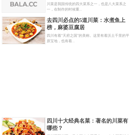
等辅料制成红油浇在上面。 夫妻肺片，制作精细，色
川菜是我国传统的四大菜系之一，也是八大菜系之
一，在制作的时候重...
泽美观，质嫩味鲜，麻辣浓香，非常适口。
去四川必点的5道川菜：水煮鱼上
榜，麻婆豆腐居
四川有着“天府之国”的美称。这里有着沃土千里的平
原宝地，也有着...
4.毛血旺，20世纪40年代，沙坪坝磁器口古镇水码头有
四川十大经典名菜：著名的川菜有
一王姓屠夫每天把卖肉剩下的杂碎，以低价处理。王
哪些？
的媳妇张氏觉得可惜，于是当街卖起杂碎汤的小摊，