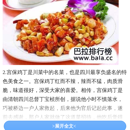
2.宫保鸡丁是川菜中的名菜，也是四川最享负盛名的特
色美食之一。宫保鸡丁红而不辣，辣而不猛，肉质滑
脆，味道很好，深受大家的喜爱。相传，宫保鸡丁是
由清朝四川总督丁宝桢所创，据说他小时不慎落水，
巧被桥边一户人家救起，后来他为官后记起此事，遂
前去感谢，那户人家就做了这道菜招待，他吃后觉得
味道很好，就加以推广，宫保鸡丁也就慢慢流传开
>展开全文<