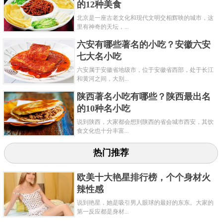
的12种美食
北京是一座古老文化和现代文明交相辉映的城市，这
里有神奇的天坛，...
六安有哪些著名的小吃？安徽六安
七大名小吃
六安属于安徽省地级市，位于安徽省西部，处于长江
和黄河之间，大别...
陕西著名小吃有哪些？陕西最出名
的10种名小吃
说到陕西，大家都会想到陕西的省会城市西安，其饮
食文化也十分丰富...
热门推荐
欧美十大艳星排行榜，个个身材火
辣性感
说到艳星，她是吸引男人眼球的最好的东东。大家的
第一反应都是身材...