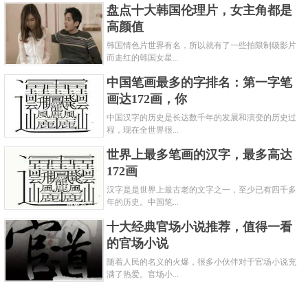
盘点十大韩国伦理片，女主角都是
高颜值
韩国情色片世界有名，所以就有了一些拍限制级影片
而走红的韩国女星...
中国笔画最多的字排名：第一字笔
画达172画，你
中国汉字的历史是长达数千年的发展和演变的历史过
程，现在全世界很...
世界上最多笔画的汉字，最多高达
172画
汉字是是世界上最古老的文字之一，至少已有四千多
年的历史。中国笔...
十大经典官场小说推荐，值得一看
的官场小说
随着人民的名义的火爆，很多小伙伴对于官场小说充
满了热爱。官场小...