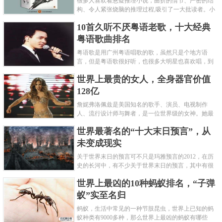
很多人喜欢看悬疑推理小说，曲折的情节、严密的结
构、令人紧张烧脑的推理过程,吸引了一大批读者。小
编盘点了十大推理悬疑烧脑小说排行榜，每本都是非
10首久听不厌粤语老歌，十大经典
常烧脑的经典。 1.《死亡通......
粤语歌曲排名
粤语歌是用广州粤语唱歌的歌，虽然只是个地方语
言，但是粤语歌很好听，也很多大明星也喜欢唱，到
现在为止出现了很多经典的粤语歌。可以说随便在粤
世界上最贵的女人，全身器官价值
语歌排行榜中选几首歌都是好......
128亿
詹妮弗洛佩兹是美国知名的歌手、演员、电视制作
人、流行设计师与舞者，是一位世界级的女神。她最
不可思议的是：从头到脚她总共为全身8个零件投保，
世界最著名的“十大末日预言”，从
堪称是世界上最贵的女人，如......
未变成现实
关于世界末日的预言可不只是玛雅预言的2012，在历
史的长河中，有不少关于世界末日的预言，其中有很
多关于世界末日的预言现在看来十分之可笑。绝大多
世界上最凶的10种蚂蚁排名，“子弹
数预言世界末日的人都从宗教......
蚁”实至名归
蚂蚁，生活中常见的一种节肢昆虫，世界上已知的蚂
蚁种类有9000多种，那么世界上最凶的蚂蚁有哪些