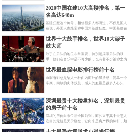
呢？下面就来认识认识一下世界上最凶的10种蚂蚁排
2020中国在建10大高楼排名，第一
名吧，其中子弹蚁真的是实至名......
名高达648m
基建狂魔这个称号，相信很多人都听过，不仅是国人
在说，外国人也经常称中国为基建狂魔。中国基建在
世界范围内都非常知名，中国在工程建筑方面不仅速
世界十大鼓手排名，世界10大架子
度快而且质量高，我国的超......
鼓大师
鼓手在乐队的地位非常重要，特别是摇滚乐队的鼓
手，他们在音乐中是不可少的，也有着不少被称之为
鼓王，他们在不同的领域都做出了很大的贡献。现在
世界最血腥电影排行榜前十名
巴拉排行榜网小编为你们带来......
血腥电影总是给人一种由内而外的释放感，简单一个
字爽，四散的肉体残肢，感人的血量是很多人心头
爱，你也喜欢看血腥电影么？看得最爽的血腥电影又
是哪部呢？小编为大家盘点了......
深圳最贵十大楼盘排名，深圳最贵
的房子前十名
深圳的房价向来位居全国前列，而独立于其中最惹人
注目的无疑是天价楼盘，它向来是房产界的标杆，颇
有众星捧月、高处不胜寒的姿态。那么深圳最贵的十
十大最受欢迎道术小说排行榜
大楼盘是哪些？深圳土豪才......