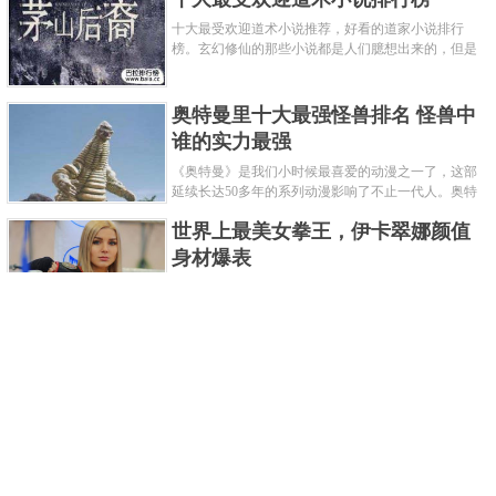
十大最受欢迎道术小说推荐，好看的道家小说排行
榜。玄幻修仙的那些小说都是人们臆想出来的，但是
道术小说就不一样了，道术自古就有流传，其中要考
究的东西太多了，写的不好就......
奥特曼里十大最强怪兽排名 怪兽中
谁的实力最强
《奥特曼》是我们小时候最喜爱的动漫之一了，这部
延续长达50多年的系列动漫影响了不止一代人。奥特
曼系列的怪物众多，但怪兽中谁最强呢？那么让我们
世界上最美女拳王，伊卡翠娜颜值
来一起来细数一下在整个奥......
身材爆表
一说起拳击，相信不少人就会兴奋不已了，而泰拳更
是个充满激情的运动项目，赛场上激烈无比。近些年
来，拳击成为了最受欢迎的运动项目之一，国内国外
2021胡润全球富豪榜，钟睒睒成为
都诞生了许多优秀的拳王。......
亚洲首富
近日，胡润研究院发布了《2021胡润全球富豪榜》。
这也是胡润研究院连续第十年发布 全球富豪榜，上榜
企业家财富计算截止日期为 2021 年 1 月 15 日。根据
泰国拳王排名前十，泰国最厉害的
榜单显示，全球新增 412 位身......
拳王排名