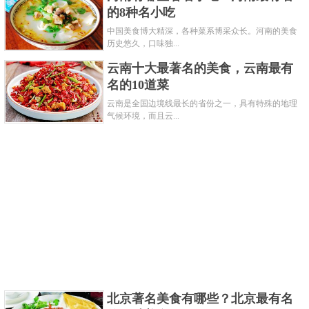
的8种名小吃
详细介绍：提起美国柯尔特公司，几乎无人不
中国美食博大精深，各种菜系博采众长。河南的美食
知，早在1911年美国柯尔特公司就生产出了M1911型手
历史悠久，口味独...
枪，不久便在美军列装，并经受一战考验。M2000型手
云南十大最著名的美食，云南最有
枪的精准度非常高，因为降低的后坐力，所以各方面
名的10道菜
云南是全国边境线最长的省份之一，具有特殊的地理
的性能有了很好的提升，外部的设计也比价精美，整
气候环境，而且云...
体的操作性也不难，在更换部件的时候也不要特殊工
具，很方便。
关键字：
著名
手枪
共3页:
上一页
1
2
3
下一页
北京著名美食有哪些？北京最有名