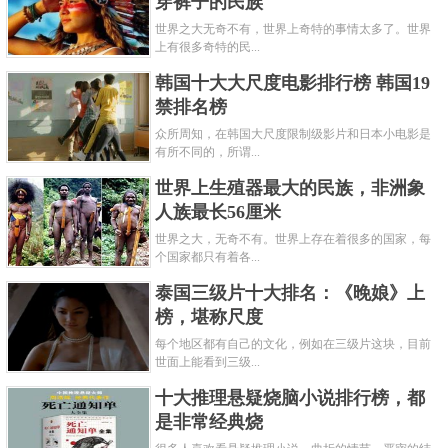
穿裤子的民族
世界之大无奇不有，世界上奇特的事情太多了。世界
上有很多奇特的民...
韩国十大大尺度电影排行榜 韩国19
禁排名榜
众所周知，在韩国大尺度限制级影片和日本小电影是
有所不同的，所谓...
世界上生殖器最大的民族，非洲象
人族最长56厘米
世界之大，无奇不有。世界上存在着很多的国家，每
个国家都只有着各...
泰国三级片十大排名：《晚娘》上
榜，堪称尺度
每个地区都有自己的文化，例如在三级片这块，目前
世面上能看到三级...
十大推理悬疑烧脑小说排行榜，都
是非常经典烧