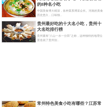
的8种名小吃
中国美食博大精深，各种菜系博采众长。河南的美食
历史悠久，口味独...
贵州最好吃的十大名小吃，贵州十
大名吃排行榜
贵州素有“八山一水一分田”之称，这种独特的地理位
寿县大救驾缘起于赵匡胤，相传赵匡胤攻南唐时，遇
置造就了贵州别...
到粮食短缺，是寿县这种面饼救了他，故名为“大救
驾”。寿县大救驾是一种用猪油、金橘饼、核桃仁、青
梅、青红丝、冰糖、白糖、糖桂花一起做成的圆形油
饼，表面呈淡黄色，外皮酥脆，内馅绵软，口感香
甜，还有淡淡的果香味道，好看更好吃。
关键字：
小吃
共2页:
上一页
1
2
下一页
常州特色美食小吃有哪些？江苏常