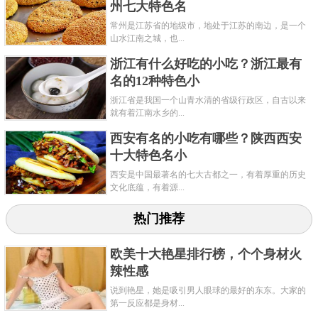
州七大特色名
常州是江苏省的地级市，地处于江苏的南边，是一个
山水江南之城，也...
浙江有什么好吃的小吃？浙江最有
名的12种特色小
浙江省是我国一个山青水清的省级行政区，自古以来
就有着江南水乡的...
西安有名的小吃有哪些？陕西西安
十大特色名小
西安是中国最著名的七大古都之一，有着厚重的历史
文化底蕴，有着源...
热门推荐
欧美十大艳星排行榜，个个身材火
辣性感
说到艳星，她是吸引男人眼球的最好的东东。大家的
第一反应都是身材...