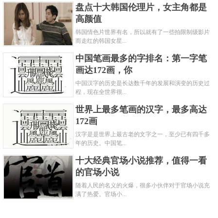
盘点十大韩国伦理片，女主角都是
高颜值
韩国情色片世界有名，所以就有了一些拍限制级影片
而走红的韩国女星...
中国笔画最多的字排名：第一字笔
画达172画，你
中国汉字的历史是长达数千年的发展和演变的历史过
程，现在全世界很...
世界上最多笔画的汉字，最多高达
172画
汉字是是世界上最古老的文字之一，至少已有四千多
年的历史。中国笔...
十大经典官场小说推荐，值得一看
的官场小说
随着人民的名义的火爆，很多小伙伴对于官场小说充
满了热爱。官场小...