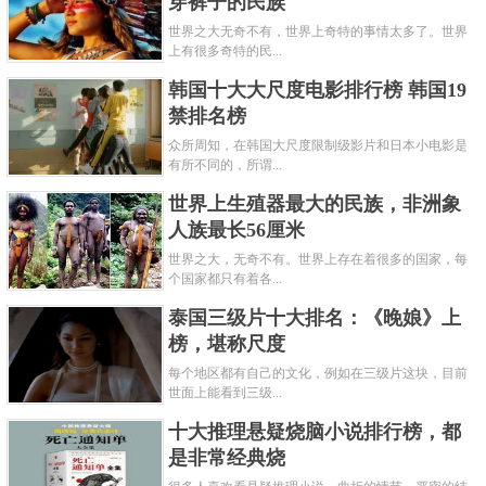
穿裤子的民族
世界之大无奇不有，世界上奇特的事情太多了。世界
上有很多奇特的民...
韩国十大大尺度电影排行榜 韩国19
禁排名榜
众所周知，在韩国大尺度限制级影片和日本小电影是
有所不同的，所谓...
世界上生殖器最大的民族，非洲象
人族最长56厘米
世界之大，无奇不有。世界上存在着很多的国家，每
个国家都只有着各...
泰国三级片十大排名：《晚娘》上
榜，堪称尺度
每个地区都有自己的文化，例如在三级片这块，目前
世面上能看到三级...
十大推理悬疑烧脑小说排行榜，都
是非常经典烧