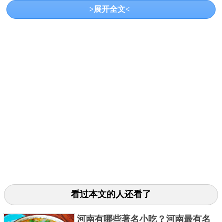
>展开全文<
蒿子粑粑是六安霍山县的著名小吃，曾入选《舌尖上
的中国》。蒿子粑粑是用生长在田野的白蒿为主要原
料，配上米粉、腊肉等做成饼状，可蒸，可煎，最有
特色的当属农家大铁锅做出来的蒿子粑粑，薄薄的一
层脆壳，粑粑软糯，底壳香酥，香味扑鼻，让人爱不
释口。
三、寿县大救驾
看过本文的人还看了
河南有哪些著名小吃？河南最有名