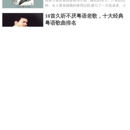
很多人喜欢看悬疑推理小说，曲折的情节、严密的结
构、令人紧张烧脑的推理过程,吸引了一大批读者。小
编盘点了十大推理悬疑烧脑小说排行榜，每本都是非
10首久听不厌粤语老歌，十大经典
常烧脑的经典。 1.《死亡通......
粤语歌曲排名
粤语歌是用广州粤语唱歌的歌，虽然只是个地方语
言，但是粤语歌很好听，也很多大明星也喜欢唱，到
现在为止出现了很多经典的粤语歌。可以说随便在粤
世界上最贵的女人，全身器官价值
语歌排行榜中选几首歌都是好......
128亿
詹妮弗洛佩兹是美国知名的歌手、演员、电视制作
人、流行设计师与舞者，是一位世界级的女神。她最
不可思议的是：从头到脚她总共为全身8个零件投保，
世界最著名的“十大末日预言”，从
堪称是世界上最贵的女人，如......
未变成现实
关于世界末日的预言可不只是玛雅预言的2012，在历
史的长河中，有不少关于世界末日的预言，其中有很
多关于世界末日的预言现在看来十分之可笑。绝大多
世界上最凶的10种蚂蚁排名，“子弹
数预言世界末日的人都从宗教......
蚁”实至名归
蚂蚁，生活中常见的一种节肢昆虫，世界上已知的蚂
蚁种类有9000多种，那么世界上最凶的蚂蚁有哪些