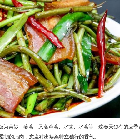
得极为美妙。蒌蒿，又名芦蒿、水艾、水蒿等。这春天独有的应季
柔韧的腊肉，愈发衬出藜蒿特立独行的香气。