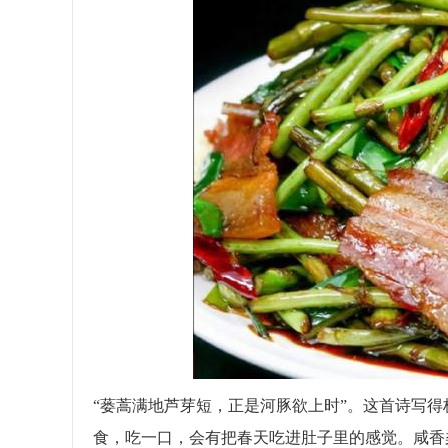
“蒌蒿满地芦芽短，正是河豚欲上时”。这首诗写
食，吃一口，会有把春天吃进肚子里的感觉。咸香