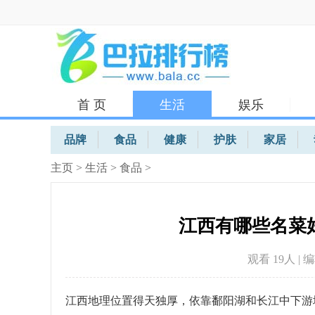
首 页
生活
娱乐
体育
品牌
食品
健康
护肤
家居
主页
>
生活
>
食品
>
江西有哪些名菜
观看 19
人 | 
江西地理位置得天独厚，依靠鄱阳湖和长江中下游