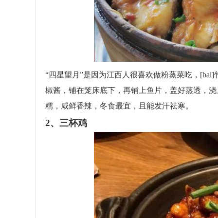
“四星望月”是因为江西人很喜欢做粉蒸菜吃，[ba
椒酱，铺在笼床底下，再铺上鱼片，盖好蒸透，浇
糯，咸鲜香辣，冬食最宜，且能发汗祛寒。
2、三杯鸡