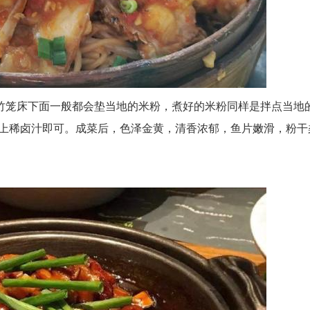
i]竹笼床下面一般都会垫当地的米粉，煮好的米粉同样是拌点当地
上稀卤汁即可。成菜后，色泽金黄，清香浓郁，鱼片嫩滑，粉干