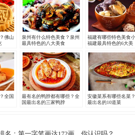
？佛山
泉州有什么特色美食？泉州
福建有哪些特色美食
吃
最具特色的八大美食
福建最具特色的6大美
？全国
最有名的鸭脖都有哪些？全
安徽菜系有哪些名菜
国最出名的三家鸭脖
最出名的10道菜
排名：第一字笔画达172画，你认识吗？