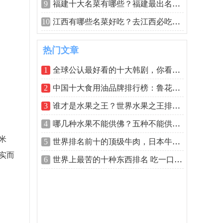
9
福建十大名菜有哪些？福建最出名的10道
10
江西有哪些名菜好吃？去江西必吃的八道
热门文章
1
全球公认最好看的十大韩剧，你看了哪几
2
中国十大食用油品牌排行榜：鲁花位居第
3
谁才是水果之王？世界水果之王排名前十
4
哪几种水果不能供佛？五种不能供佛的水
米
5
世界排名前十的顶级牛肉，日本牛肉占据
实而
6
世界上最苦的十种东西排名 吃一口是满满