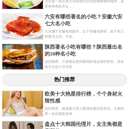
北京是一座古老文化和现代文明交相辉映的城市，这
里有神奇的天坛，...
六安有哪些著名的小吃？安徽六安
七大名小吃
六安属于安徽省地级市，位于安徽省西部，处于长江
和黄河之间，大别...
陕西著名小吃有哪些？陕西最出名
的10种名小吃
说到陕西，大家都会想到陕西的省会城市西安，其饮
食文化也十分丰富...
热门推荐
欧美十大艳星排行榜，个个身材火
辣性感
说到艳星，她是吸引男人眼球的最好的东东。大家的
第一反应都是身材...
盘点十大韩国伦理片，女主角都是