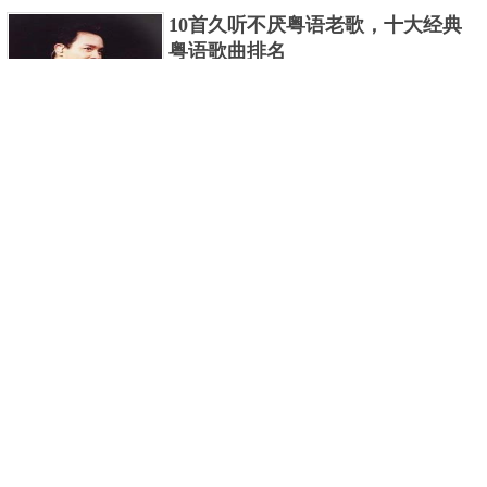
编盘点了十大推理悬疑烧脑小说排行榜，每本都是非
10首久听不厌粤语老歌，十大经典
常烧脑的经典。 1.《死亡通......
粤语歌曲排名
粤语歌是用广州粤语唱歌的歌，虽然只是个地方语
言，但是粤语歌很好听，也很多大明星也喜欢唱，到
现在为止出现了很多经典的粤语歌。可以说随便在粤
世界上最贵的女人，全身器官价值
语歌排行榜中选几首歌都是好......
128亿
詹妮弗洛佩兹是美国知名的歌手、演员、电视制作
人、流行设计师与舞者，是一位世界级的女神。她最
不可思议的是：从头到脚她总共为全身8个零件投保，
世界最著名的“十大末日预言”，从
堪称是世界上最贵的女人，如......
未变成现实
关于世界末日的预言可不只是玛雅预言的2012，在历
史的长河中，有不少关于世界末日的预言，其中有很
多关于世界末日的预言现在看来十分之可笑。绝大多
世界上最凶的10种蚂蚁排名，“子弹
数预言世界末日的人都从宗教......
蚁”实至名归
蚂蚁，生活中常见的一种节肢昆虫，世界上已知的蚂
蚁种类有9000多种，那么世界上最凶的蚂蚁有哪些
呢？下面就来认识认识一下世界上最凶的10种蚂蚁排
2020中国在建10大高楼排名，第一
名吧，其中子弹蚁真的是实至名......