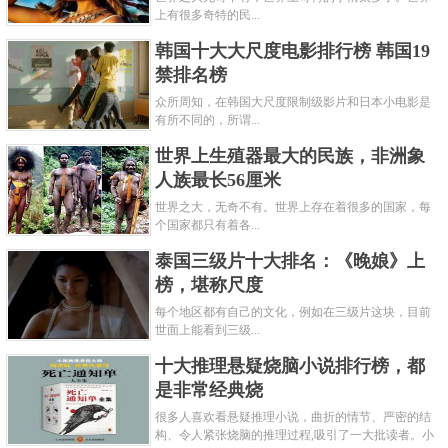
上有很多奇特的民...
韩国十大大尺度电影排行榜 韩国19
禁排名榜
众所周知，在韩国大尺度限制级影片和日本小电影是
有所不同的，所谓...
世界上生殖器最大的民族，非洲象
人族最长56厘米
世界之大，无奇不有。世界上存在着很多的国家，每
个国家都只有着各...
泰国三级片十大排名：《晚娘》上
榜，堪称尺度
每个地区都有自己的文化，例如在三级片这块，目前
世面上能看到三级...
十大推理悬疑烧脑小说排行榜，都
是非常经典烧
很多人喜欢看悬疑推理小说，曲折的情节、严密的结
构、令人紧张烧脑的推理过程,吸引了一大批读者。小