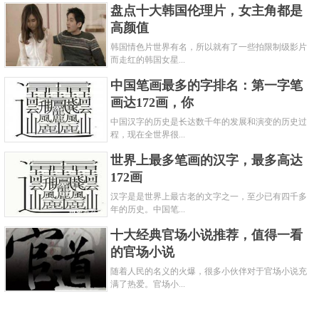
盘点十大韩国伦理片，女主角都是
高颜值
韩国情色片世界有名，所以就有了一些拍限制级影片
而走红的韩国女星...
中国笔画最多的字排名：第一字笔
画达172画，你
中国汉字的历史是长达数千年的发展和演变的历史过
程，现在全世界很...
世界上最多笔画的汉字，最多高达
172画
汉字是是世界上最古老的文字之一，至少已有四千多
年的历史。中国笔...
十大经典官场小说推荐，值得一看
的官场小说
随着人民的名义的火爆，很多小伙伴对于官场小说充
满了热爱。官场小...