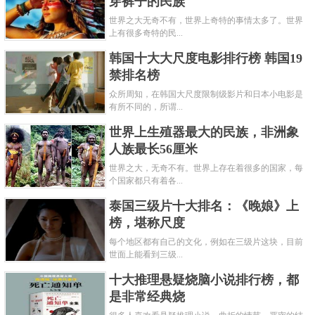
穿裤子的民族
世界之大无奇不有，世界上奇特的事情太多了。世界
上有很多奇特的民...
韩国十大大尺度电影排行榜 韩国19
禁排名榜
众所周知，在韩国大尺度限制级影片和日本小电影是
有所不同的，所谓...
世界上生殖器最大的民族，非洲象
人族最长56厘米
世界之大，无奇不有。世界上存在着很多的国家，每
个国家都只有着各...
泰国三级片十大排名：《晚娘》上
榜，堪称尺度
每个地区都有自己的文化，例如在三级片这块，目前
世面上能看到三级...
十大推理悬疑烧脑小说排行榜，都
是非常经典烧