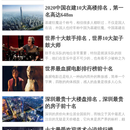
呢？下面就来认识认识一下世界上最凶的10种蚂蚁排
2020中国在建10大高楼排名，第一
名吧，其中子弹蚁真的是实至名......
名高达648m
基建狂魔这个称号，相信很多人都听过，不仅是国人
在说，外国人也经常称中国为基建狂魔。中国基建在
世界范围内都非常知名，中国在工程建筑方面不仅速
世界十大鼓手排名，世界10大架子
度快而且质量高，我国的超......
鼓大师
鼓手在乐队的地位非常重要，特别是摇滚乐队的鼓
手，他们在音乐中是不可少的，也有着不少被称之为
鼓王，他们在不同的领域都做出了很大的贡献。现在
世界最血腥电影排行榜前十名
巴拉排行榜网小编为你们带来......
血腥电影总是给人一种由内而外的释放感，简单一个
字爽，四散的肉体残肢，感人的血量是很多人心头
爱，你也喜欢看血腥电影么？看得最爽的血腥电影又
是哪部呢？小编为大家盘点了......
深圳最贵十大楼盘排名，深圳最贵
的房子前十名
深圳的房价向来位居全国前列，而独立于其中最惹人
注目的无疑是天价楼盘，它向来是房产界的标杆，颇
有众星捧月、高处不胜寒的姿态。那么深圳最贵的十
十大最受欢迎道术小说排行榜
大楼盘是哪些？深圳土豪才......