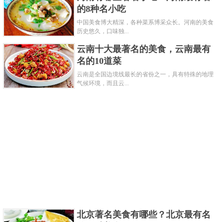
详细介绍：武士刀其实并不是有日本人所设计，
的8种名小吃
起源于唐朝的唐横刀，这种刀在早期的冷兵器时代是
中国美食博大精深，各种菜系博采众长。河南的美食
享有非常好的口碑的，也是日本最具代表性的军刀。
历史悠久，口味独...
关键字：
著名
军刀
云南十大最著名的美食，云南最有
名的10道菜
共3页:
上一页
1
2
3
下一页
云南是全国边境线最长的省份之一，具有特殊的地理
气候环境，而且云...
北京著名美食有哪些？北京最有名