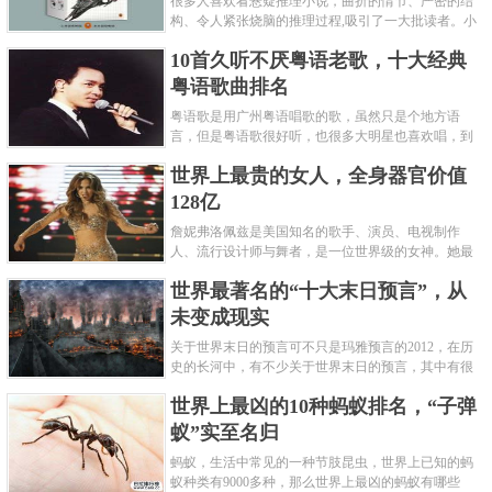
很多人喜欢看悬疑推理小说，曲折的情节、严密的结
构、令人紧张烧脑的推理过程,吸引了一大批读者。小
编盘点了十大推理悬疑烧脑小说排行榜，每本都是非
10首久听不厌粤语老歌，十大经典
常烧脑的经典。 1.《死亡通......
粤语歌曲排名
粤语歌是用广州粤语唱歌的歌，虽然只是个地方语
言，但是粤语歌很好听，也很多大明星也喜欢唱，到
现在为止出现了很多经典的粤语歌。可以说随便在粤
世界上最贵的女人，全身器官价值
语歌排行榜中选几首歌都是好......
128亿
詹妮弗洛佩兹是美国知名的歌手、演员、电视制作
人、流行设计师与舞者，是一位世界级的女神。她最
不可思议的是：从头到脚她总共为全身8个零件投保，
世界最著名的“十大末日预言”，从
堪称是世界上最贵的女人，如......
未变成现实
关于世界末日的预言可不只是玛雅预言的2012，在历
史的长河中，有不少关于世界末日的预言，其中有很
多关于世界末日的预言现在看来十分之可笑。绝大多
世界上最凶的10种蚂蚁排名，“子弹
数预言世界末日的人都从宗教......
蚁”实至名归
蚂蚁，生活中常见的一种节肢昆虫，世界上已知的蚂
蚁种类有9000多种，那么世界上最凶的蚂蚁有哪些