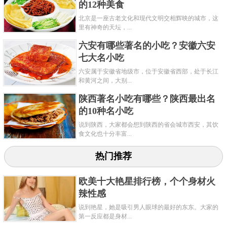
的12种美食
北京是一座古老文化和现代文明交相辉映的城市，这
里有神奇的天坛，...
六安有哪些著名的小吃？安徽六安
七大名小吃
六安属于安徽省地级市，位于安徽省西部，处于长江
和黄河之间，大别...
陕西著名小吃有哪些？陕西最出名
的10种名小吃
说到陕西，大家都会想到陕西的省会城市西安，其饮
食文化也十分丰富...
热门推荐
欧美十大艳星排行榜，个个身材火
辣性感
说到艳星，她是吸引男人眼球的最好的东东。大家的
第一反应都是身材...