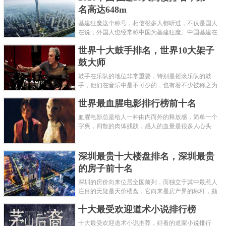
名高达648m
基建狂魔这个称号，相信很多人都听过，不仅是国人
在说，外国人也经常称中国为基建狂魔。中国基建在
世界范围内都非常知名，中国在工程建筑方面不仅速
世界十大鼓手排名，世界10大架子
度快而且质量高，我国的超......
鼓大师
鼓手在乐队的地位非常重要，特别是摇滚乐队的鼓
手，他们在音乐中是不可少的，也有着不少被称之为
鼓王，他们在不同的领域都做出了很大的贡献。现在
世界最血腥电影排行榜前十名
巴拉排行榜网小编为你们带来......
血腥电影总是给人一种由内而外的释放感，简单一个
字爽，四散的肉体残肢，感人的血量是很多人心头
爱，你也喜欢看血腥电影么？看得最爽的血腥电影又
是哪部呢？小编为大家盘点了......
深圳最贵十大楼盘排名，深圳最贵
的房子前十名
深圳的房价向来位居全国前列，而独立于其中最惹人
注目的无疑是天价楼盘，它向来是房产界的标杆，颇
有众星捧月、高处不胜寒的姿态。那么深圳最贵的十
十大最受欢迎道术小说排行榜
大楼盘是哪些？深圳土豪才......
十大最受欢迎道术小说推荐，好看的道家小说排行