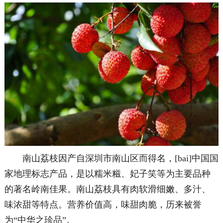
南山荔枝因产自深圳市南山区而得名，[bai]中国国
家地理标志产品，是以糯米糍、妃子笑等为主要品种
的著名岭南佳果。南山荔枝具有肉软滑细嫩、多汁、
味浓甜等特点。营养价值高，味甜肉脆，历来被誉
为“中华之珍品”。