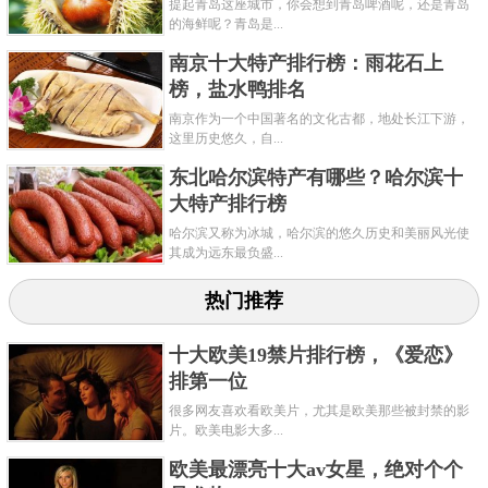
提起青岛这座城市，你会想到青岛啤酒呢，还是青岛
的海鲜呢？青岛是...
南京十大特产排行榜：雨花石上
榜，盐水鸭排名
南京作为一个中国著名的文化古都，地处长江下游，
这里历史悠久，自...
东北哈尔滨特产有哪些？哈尔滨十
大特产排行榜
哈尔滨又称为冰城，哈尔滨的悠久历史和美丽风光使
其成为远东最负盛...
热门推荐
十大欧美19禁片排行榜，《爱恋》
排第一位
很多网友喜欢看欧美片，尤其是欧美那些被封禁的影
片。欧美电影大多...
欧美最漂亮十大av女星，绝对个个