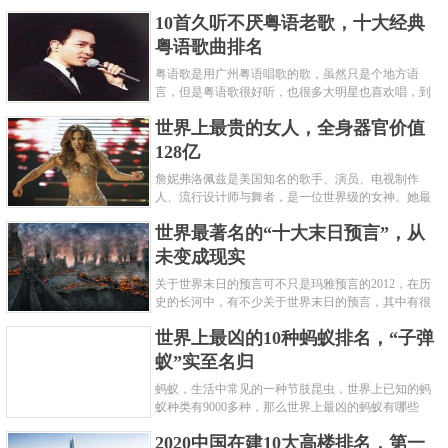
编盘点了十大推理悬疑烧脑小说排行榜，每本都是非
10首久听不厌粤语老歌，十大经典
常烧脑的经典。 1.《死亡通......
粤语歌曲排名
粤语歌是用广州粤语唱歌的歌，虽然只是个地方语
言，但是粤语歌很好听，也很多大明星也喜欢唱，到
现在为止出现了很多经典的粤语歌。可以说随便在粤
世界上最贵的女人，全身器官价值
语歌排行榜中选几首歌都是好......
128亿
詹妮弗洛佩兹是美国知名的歌手、演员、电视制作
人、流行设计师与舞者，是一位世界级的女神。她最
不可思议的是：从头到脚她总共为全身8个零件投保，
世界最著名的“十大末日预言”，从
堪称是世界上最贵的女人，如......
未变成现实
关于世界末日的预言可不只是玛雅预言的2012，在历
史的长河中，有不少关于世界末日的预言，其中有很
多关于世界末日的预言现在看来十分之可笑。绝大多
世界上最凶的10种蚂蚁排名，“子弹
数预言世界末日的人都从宗教......
蚁”实至名归
蚂蚁，生活中常见的一种节肢昆虫，世界上已知的蚂
蚁种类有9000多种，那么世界上最凶的蚂蚁有哪些
呢？下面就来认识认识一下世界上最凶的10种蚂蚁排
2020中国在建10大高楼排名，第一
名吧，其中子弹蚁真的是实至名......