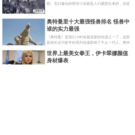
榜。玄幻修仙的那些小说都是人们臆想出来的，但是
道术小说就不一样了，道术自古就有流传，其中要考
究的东西太多了，写的不好就......
奥特曼里十大最强怪兽排名 怪兽中
谁的实力最强
《奥特曼》是我们小时候最喜爱的动漫之一了，这部
延续长达50多年的系列动漫影响了不止一代人。奥特
曼系列的怪物众多，但怪兽中谁最强呢？那么让我们
世界上最美女拳王，伊卡翠娜颜值
来一起来细数一下在整个奥......
身材爆表
一说起拳击，相信不少人就会兴奋不已了，而泰拳更
是个充满激情的运动项目，赛场上激烈无比。近些年
来，拳击成为了最受欢迎的运动项目之一，国内国外
2021胡润全球富豪榜，钟睒睒成为
都诞生了许多优秀的拳王。......
亚洲首富
近日，胡润研究院发布了《2021胡润全球富豪榜》。
这也是胡润研究院连续第十年发布 全球富豪榜，上榜
企业家财富计算截止日期为 2021 年 1 月 15 日。根据
泰国拳王排名前十，泰国最厉害的
榜单显示，全球新增 412 位身......
拳王排名
泰拳王顾名思义就是泰拳冠军级、王者级人物。泰拳