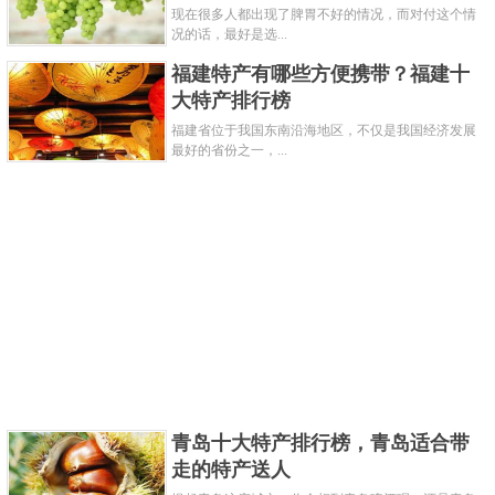
现在很多人都出现了脾胃不好的情况，而对付这个情
自深圳光明区公明街道而得名，也是因色香味俱全的
况的话，最好是选...
特点而于1939年成为深圳的闻名海内外的传统特色美
福建特产有哪些方便携带？福建十
食，刚出炉的烧鹅具有金黄鲜亮，皮脆嫩可口，肉肥
大特产排行榜
而不腻，香味浓郁扑鼻的特点。
福建省位于我国东南沿海地区，不仅是我国经济发展
最好的省份之一，...
关键字：
特产
荔枝
共3页:
上一页
1
2
3
下一页
青岛十大特产排行榜，青岛适合带
走的特产送人