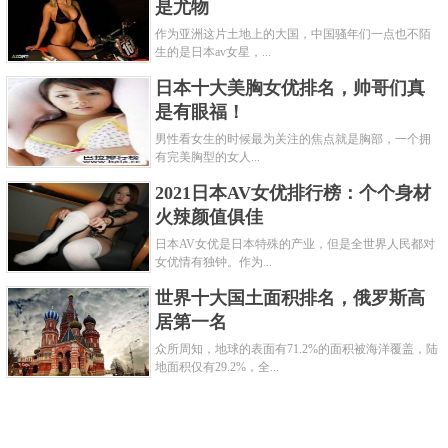
是尤物
作为亚洲这片土地上的大国，中国骚年们一点也不陌
生的是日本av女星，...
日本十大美胸女优排名，帅哥们真
是有眼福！
男性看女生的时候最为关注的焦点就是胸部，一个拥
有完美胸型的女人...
2021日本AV女优排行榜：个个身材
火辣颜值俱佳
日本AV女优是日本特殊的产业，但是全世界人民都对
女优情有独钟。作为...
世界十大国土面积排名，俄罗斯高
居第一名
众所周知，地球的表面有71.2%的面积被海洋覆盖，陆
地面积仅有29.2%，全...