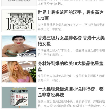
上有很多奇特的民...
世界上最多笔画的汉字，最多高达
172画
汉字是是世界上最古老的文字之一，至少已有四千多
年的历史。中国笔...
香港三级片女星排名榜 香港十大美
艳女星
早期香港三级片非常出名，一些香港性感女星靠着在
片中不俗的表现红...
身材好到爆的欧美10大极品艳星盘
点
欧美的女人身材都非常的好，欧美的审美跟国人的审
美是不太一样的，...
十大推理悬疑烧脑小说排行榜，都
是非常经典烧
很多人喜欢看悬疑推理小说，曲折的情节、严密的结
构、令人紧张烧脑的推理过程,吸引了一大批读者。小